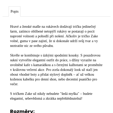
Popis
Hravé a ženské mašle na rukávech dodávají tričku jedinečný
šarm, zatímco oblíbené netopýří rukávy se postarají o pocit
naprosté volnosti a pohodlí při nošení. Ačkoliv je tričko Zake
volné, guma v pase zajistí, že si dokonale udrží svůj tvar a vy
neztratíte nic ze svého půvabu.
Skvěle se kombinuje s úzkými spodními kousky. S pouzdrovou
sukní vytvoříte elegantní outfit do práce, s džíny vyrazíte na
uvolněné kafe s kamarádkou a s černými kalhotami se proměníte
v královnu večerní akce. Pro zcela dokonalý look už stačí jen
obout vhodné boty a přidat stylový doplněk – ať už velkou
koženou kabelku pro denní shon, nebo decentní psaníčko pro
večer.
S tričkem Zake už nikdy nebudete "šedá myška" – budete
elegantní, sebevědomá a zkrátka nepřehlédnutelná!
Rozměry: