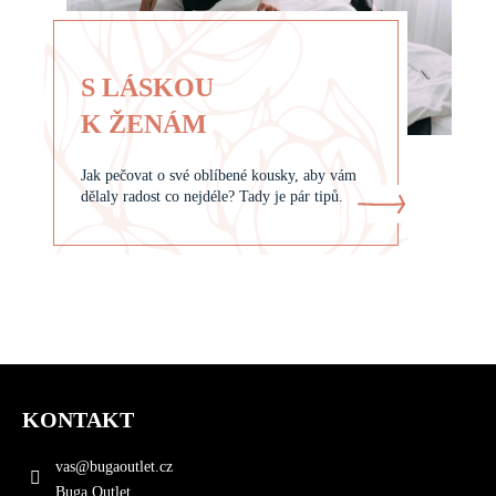
S LÁSKOU
K ŽENÁM
Jak pečovat o své oblíbené kousky, aby vám
dělaly radost co nejdéle? Tady je pár tipů.
Z
á
KONTAKT
p
a
vas
@
bugaoutlet.cz
t
Buga Outlet