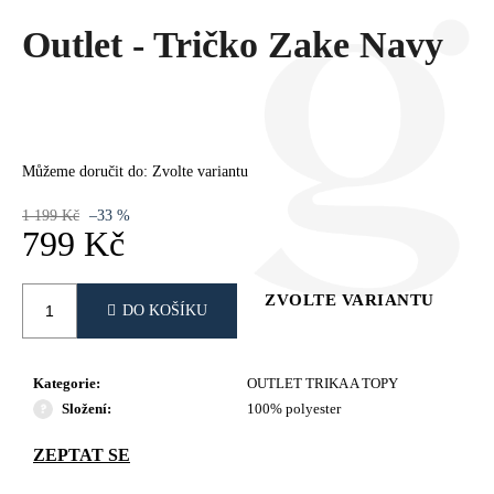
Č
U
Outlet - Tričko Zake Navy
J
E
M
E
Můžeme doručit do:
Zvolte variantu
1 199 Kč
–33 %
799 Kč
Měrná
cena:
ZVOLTE VARIANTU
DO KOŠÍKU
Kategorie
:
OUTLET TRIKA A TOPY
Složení
:
100% polyester