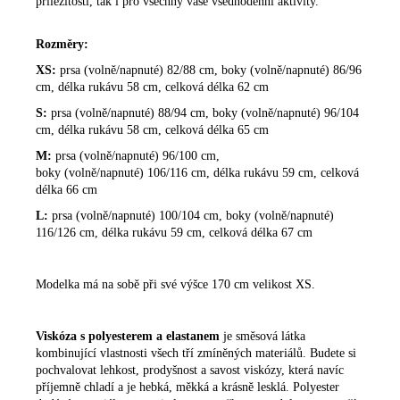
příležitosti, tak i pro všechny vaše všednodenní aktivity.
Rozměry:
XS:
prsa
(volně/napnuté) 82/88 cm, boky
(volně/napnuté) 86/96
cm,
délka rukávu 58 cm, celková délka 62 cm
S:
prsa
(volně/napnuté)
88/94 cm, boky
(volně/napnuté)
96/104
cm,
délka rukávu 58 cm,
celková délka 65 cm
M:
prsa
(volně/napnuté)
96/100 cm,
boky
(volně/napnuté)
106/116 cm,
délka rukávu 59 cm,
celková
délka 66 cm
L:
prsa
(volně/napnuté)
100/104 cm, boky
(volně/napnuté)
116/126 cm,
délka rukávu 59 cm,
celková délka 67 cm
Modelka má na sobě při své výšce 170 cm velikost XS.
Viskóza s polyesterem a elastanem
je směsová látka
kombinující vlastnosti všech tří zmíněných materiálů. Budete si
pochvalovat lehkost, prodyšnost a savost viskózy, která navíc
příjemně chladí a je hebká, měkká a krásně lesklá. Polyester