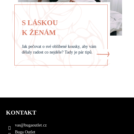
S LÁSKOU
K ŽENÁM
Jak pečovat o své oblíbené kousky, aby vám
dělaly radost co nejdéle? Tady je pár tipů.
Z
á
KONTAKT
p
a
vas
@
bugaoutlet.cz
t
Buga Outlet