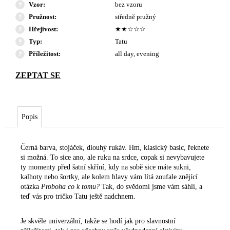
Vzor
:
bez vzoru
Pružnost
:
středně pružný
Hřejivost
:
★★☆☆☆
Typ
:
Tatu
Příležitost
:
all day, evening
Popis
Černá barva, stojáček, dlouhý rukáv. Hm, klasický basic, řeknete
si možná. To sice ano, ale ruku na srdce, copak si nevybavujete
ty momenty před šatní skříní, kdy na sobě sice máte sukni,
kalhoty nebo šortky, ale kolem hlavy vám lítá zoufale znějící
otázka
Proboha co k tomu?
Tak, do svědomí jsme vám sáhli, a
teď vás pro tričko Tatu ještě nadchnem.
Je skvěle univerzální, takže se hodí jak pro slavnostní