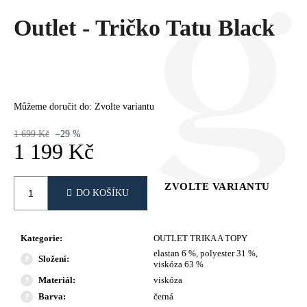
Č
U
Outlet - Tričko Tatu Black
J
E
M
E
Můžeme doručit do:
Zvolte variantu
1 699 Kč
–29 %
1 199 Kč
Měrná
cena:
ZVOLTE VARIANTU
DO KOŠÍKU
Kategorie
:
OUTLET TRIKA A TOPY
elastan 6 %, polyester 31 %,
Složení
:
viskóza 63 %
Materiál
:
viskóza
Barva
:
černá