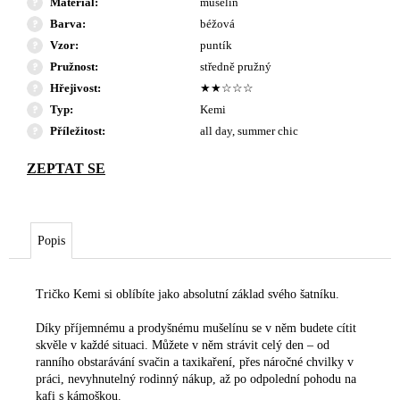
Materiál
:
mušelín
Barva
:
béžová
Vzor
:
puntík
Pružnost
:
středně pružný
Hřejivost
:
★★☆☆☆
Typ
:
Kemi
Příležitost
:
all day, summer chic
Popis
Tričko Kemi si oblíbíte jako absolutní základ svého šatníku.
Díky příjemnému a prodyšnému mušelínu se v něm budete cítit
skvěle v každé situaci. Můžete v něm strávit celý den – od
ranního obstarávání svačin a taxikaření, přes náročné chvilky v
práci, nevyhnutelný rodinný nákup, až po odpolední pohodu na
kafi s kámoškou.