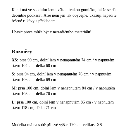
Kemi má ve spodním lemu všitou tenkou gumičku, takže se dá
decentně podkasat. A že není jen tak obyčejné, ukazují nápaditě
řešené rukávy s překladem.
I basic přece může být z netradičního materiálu!
Rozměry
XS:
prsa 90 cm, dolní lem v nenapnutém 74 cm / v napnutém
stavu 104 cm, délka 68 cm
S:
prsa 94 cm, dolní lem v nenapnutém 76 cm / v napnutém
stavu 106 cm, délka 69 cm
M:
prsa 100 cm, dolní lem v nenapnutém 84 cm / v napnutém
stavu 108 cm, délka 70 cm
L:
prsa 100 cm, dolní lem v nenapnutém 86 cm / v napnutém
stavu 118 cm, délka 71 cm
Modelka má na sobě při své výšce 170
cm velikost XS.