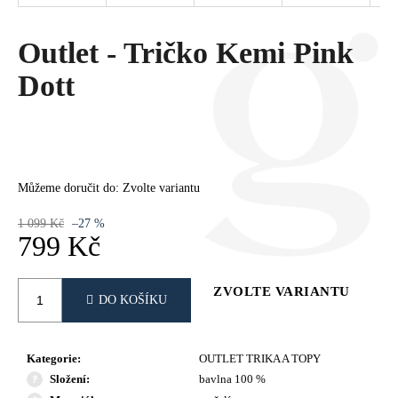
Č
U
J
Outlet - Tričko Kemi Pink
E
Dott
M
E
Můžeme doručit do:
Zvolte variantu
1 099 Kč
–27 %
799 Kč
Měrná
cena:
ZVOLTE VARIANTU
DO KOŠÍKU
Kategorie
:
OUTLET TRIKA A TOPY
Složení
:
bavlna 100 %