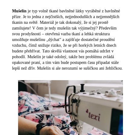
Mušelín
je typ volně tkané bavlněné látky vyráběné z bavlněné
příze. Je to jedna z nejčistších, nejjednodušších a nejjemnějších
tkanin na světě. Materiál je tak dokonalý, že si jej prostě
zamilujete! V čem je tedy mušelín tak výjimečný? Především
svou prodyšností – otevřená vazba tkaní a lehká struktura
umožňuje mušelínu „dýchat“ a zajišťuje dostatečné proudění
vzduchu, čímž snižuje riziko, že se při horkých letních dnech
budete přehřívat. Tato skvělá vlastnost vás pomáhá udržet v
pohodlí. Mušelín je také odolný, takže bez problému zvládá
opakované praní, a tím vám bude postupem času připadat stále
lepší než dřív. Mušelín si ale nerozumí se sušičkou ani žehličkou.