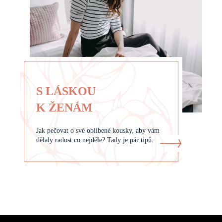
S LÁSKOU
K ŽENÁM
Jak pečovat o své oblíbené kousky, aby vám
dělaly radost co nejdéle? Tady je pár tipů.
Z