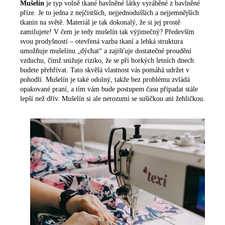
Mušelín
je typ volně tkané bavlněné látky vyráběné z bavlněné
příze. Je to jedna z nejčistších, nejjednodušších a nejjemnějších
tkanin na světě. Materiál je tak dokonalý, že si jej prostě
zamilujete! V čem je tedy mušelín tak výjimečný? Především
svou prodyšností – otevřená vazba tkaní a lehká struktura
umožňuje mušelínu „dýchat“ a zajišťuje dostatečné proudění
vzduchu, čímž snižuje riziko, že se při horkých letních dnech
budete přehřívat. Tato skvělá vlastnost vás pomáhá udržet v
pohodlí. Mušelín je také odolný, takže bez problému zvládá
opakované praní, a tím vám bude postupem času připadat stále
lepší než dřív. Mušelín si ale nerozumí se sušičkou ani žehličkou.