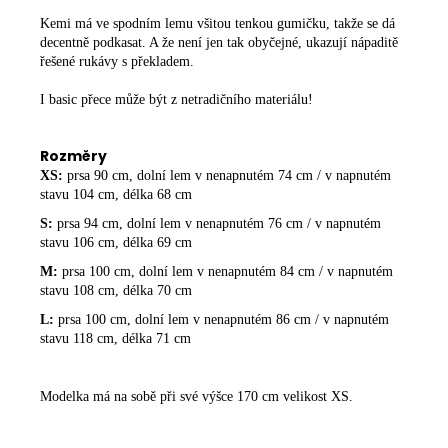
Kemi má ve spodním lemu všitou tenkou gumičku, takže se dá
decentně podkasat. A že není jen tak obyčejné, ukazují nápaditě
řešené rukávy s překladem.
I basic přece může být z netradičního materiálu!
Rozměry
XS:
prsa 90 cm, dolní lem v nenapnutém 74 cm / v napnutém
stavu 104 cm, délka 68 cm
S:
prsa 94 cm, dolní lem v nenapnutém 76 cm / v napnutém
stavu 106 cm, délka 69 cm
M:
prsa 100 cm, dolní lem v nenapnutém 84 cm / v napnutém
stavu 108 cm, délka 70 cm
L:
prsa 100 cm, dolní lem v nenapnutém 86 cm / v napnutém
stavu 118 cm, délka 71 cm
Modelka má na sobě při své výšce 170
cm velikost XS.