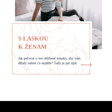
S LÁSKOU
K ŽENÁM
Jak pečovat o své oblíbené kousky, aby vám
dělaly radost co nejdéle? Tady je pár tipů.
Z
á