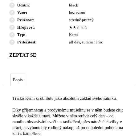
Odstín
:
black
Vzor
:
bez vzoru
Pružnost
:
středně pružný
Hřejivost
:
★★☆☆☆
Typ
:
Kemi
Příležitost
:
all day, summer chic
Popis
Tričko Kemi si oblíbíte jako absolutní základ svého šatníku.
Díky příjemnému a prodyšnému mušelínu se v něm budete cítit
skvěle v každé situaci. Můžete v něm strávit celý den – od
ranního obstarávání svačin a taxikaření, přes náročné chvilky v
práci, nevyhnutelný rodinný nákup, až po odpolední pohodu na
kafi s kámoškou.