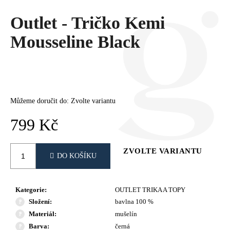
Č
U
Outlet - Tričko Kemi
J
E
Mousseline Black
M
E
Můžeme doručit do:
Zvolte variantu
799 Kč
Měrná
cena:
ZVOLTE VARIANTU
DO KOŠÍKU
Kategorie
:
OUTLET TRIKA A TOPY
Složení
:
bavlna 100 %
Materiál
:
mušelín
Barva
:
černá