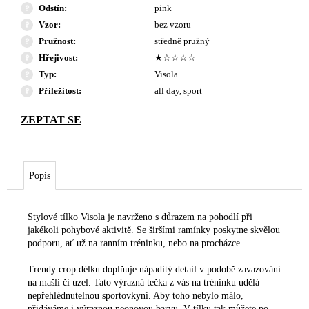
Odstín
:
pink
Vzor
:
bez vzoru
Pružnost
:
středně pružný
Hřejivost
:
★☆☆☆☆
Typ
:
Visola
Příležitost
:
all day, sport
Popis
Stylové tílko Visola je navrženo s důrazem na pohodlí při
jakékoli pohybové aktivitě. Se širšími ramínky poskytne skvělou
podporu, ať už na ranním tréninku, nebo na procházce.
Trendy crop délku doplňuje nápaditý detail v podobě zavazování
na mašli či uzel. Tato výrazná tečka z vás na tréninku udělá
nepřehlédnutelnou sportovkyni. Aby toho nebylo málo,
přidáváme i výraznou neonovou barvu. V tílku tak můžete po