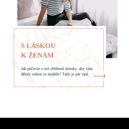
S LÁSKOU
K ŽENÁM
Jak pečovat o své oblíbené kousky, aby vám
dělaly radost co nejdéle? Tady je pár tipů.
Z
á