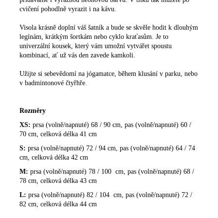
cvičení pohodlně vyrazit i na kávu.
Visola krásně doplní váš šatník a bude se skvěle hodit k dlouhým
legínám, krátkým šortkám nebo cyklo kraťasům. Je to
univerzální kousek, který vám umožní vytvářet spoustu
kombinací, ať už vás den zavede kamkoli.
Užijte si sebevědomí na jógamatce, během klusání v parku, nebo
v badmintonové čtyřhře.
Rozměry
XS:
prsa (volně/napnuté) 68 / 90 cm, pas (volně/napnuté) 60 /
70 cm, celková délka 41 cm
S:
prsa (volně/napnuté) 72 / 94 cm, pas (volně/napnuté) 64 / 74
cm, celková délka 42 cm
M:
prsa
(volně/napnuté) 78 / 100
cm, pas (volně/napnuté) 68 /
78 cm, celková délka 43 cm
L:
prsa (volně/napnuté) 82 / 104
cm, pas (volně/napnuté) 72 /
82 cm, celková délka 44 cm