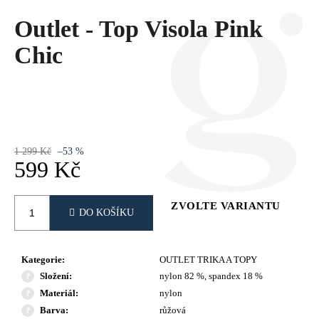
Č
U
Outlet - Top Visola Pink
J
Chic
E
M
E
1 299 Kč
–53 %
599 Kč
Měrná
cena:
ZVOLTE VARIANTU
DO KOŠÍKU
Kategorie
:
OUTLET TRIKA A TOPY
Složení
:
nylon 82 %, spandex 18 %
Materiál
:
nylon
Barva
:
růžová