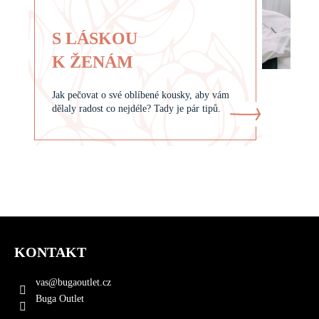
S LÁSKOU
K ŽENÁM
Jak pečovat o své oblíbené kousky, aby vám
dělaly radost co nejdéle? Tady je pár tipů.
Z
á
KONTAKT
p
a
vas
@
bugaoutlet.cz
t
Buga Outlet
í