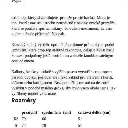
Popis
Crop top, který si zamilujete, protože prostě bavlna. Muru je
top, který jsme ušili trochu netradičně z bavlny vysoké gramáže,
která se používá spíš na mikiny. To ovšem neznamená, že vám
v něm nebude příjemně. Naopak.
Klasický kulatý výstřih, optimálně projmuté průramky a spodní
lemování, které crop top efektně zakončuje, dělají z Muru basic
kousek, podpořený ještě neutrálním a skvěle kombinovatelným
ecru odstínem.
Kalhoty, kraťasy i sukně s vyšším pasem vytvoří s crop topem
parádní dvojku, poslouží ale i jako základ pro vrstvení s košilí,
sáčkem nebo kardiganem. Nezapomněli jsme ani na decentní
výšivku v podobě malého géčka, aby bylo všem okolo jasné, jak
vytříbený módní vkus máte.
Rozměry
prsa
(cm)
spodní lem
(cm)
celková délka
(cm)
XS
70
66
51
S
74
70
51