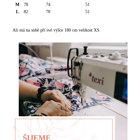
M
78
74
51
R
L
82
78
51
O
Z
Ali má na sobě při své výšce 180 cm velikost XS.
M
Ě
R
Y
-
T
R
I
Č
K
A
ŠIJEME