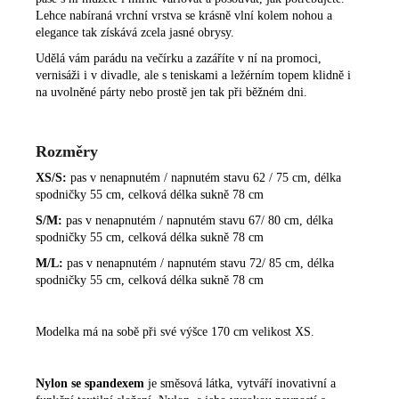
Lehce nabíraná vrchní vrstva se krásně vlní kolem nohou a
elegance tak získává zcela jasné obrysy.
Udělá vám parádu na večírku a zazáříte v ní na promoci,
vernisáži i v divadle, ale s teniskami a ležérním topem klidně i
na uvolněné párty nebo prostě jen tak při běžném dni.
Rozměry
XS/S:
pas v nenapnutém / napnutém stavu 62 / 75 cm, délka
spodničky 55 cm, celková délka sukně 78 cm
S/M:
pas v nenapnutém / napnutém stavu 67/ 80 cm, délka
spodničky 55 cm, celková délka sukně 78 cm
M/L:
pas v nenapnutém / napnutém stavu 72/ 85 cm, délka
spodničky 55 cm, celková délka sukně 78 cm
Modelka má na sobě při své výšce 170 cm velikost XS.
Nylon se spandexem
je směsová látka, vytváří inovativní a