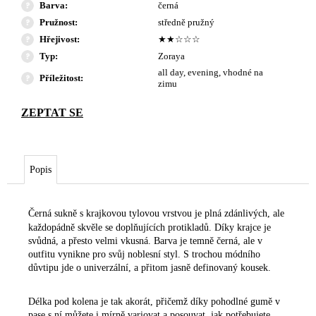
Barva
:
černá
Pružnost
:
středně pružný
Hřejivost
:
★★☆☆☆
Typ
:
Zoraya
all day, evening, vhodné na
Příležitost
:
zimu
Popis
Černá sukně s krajkovou tylovou vrstvou je plná zdánlivých, ale
každopádně skvěle se doplňujících protikladů. Díky krajce je
svůdná, a přesto velmi vkusná. Barva je temně černá, ale v
outfitu vynikne pro svůj noblesní styl. S trochou módního
důvtipu jde o univerzální, a přitom jasně definovaný kousek.
Délka pod kolena je tak akorát, přičemž díky pohodlné gumě v
pase s ní můžete i mírně variovat a posouvat, jak potřebujete.