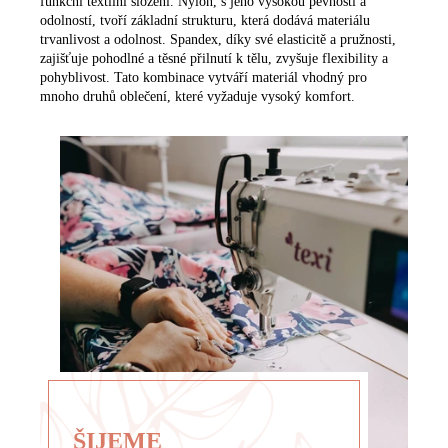
funkční textilní složení. Nylon, s jeho vysokou pevností a
odolností, tvoří základní strukturu, která dodává materiálu
trvanlivost a odolnost. Spandex, díky své elasticitě a pružnosti,
zajišťuje pohodlné a těsné přilnutí k tělu, zvyšuje flexibility a
pohyblivost. Tato kombinace vytváří materiál vhodný pro
mnoho druhů oblečení, které vyžaduje vysoký komfort.
ŠIJEME