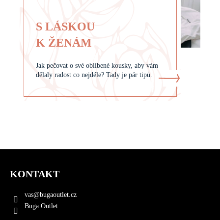
S LÁSKOU
K ŽENÁM
Jak pečovat o své oblíbené kousky, aby vám
dělaly radost co nejdéle? Tady je pár tipů.
Z
á
KONTAKT
p
a
vas
@
bugaoutlet.cz
t
Buga Outlet
í