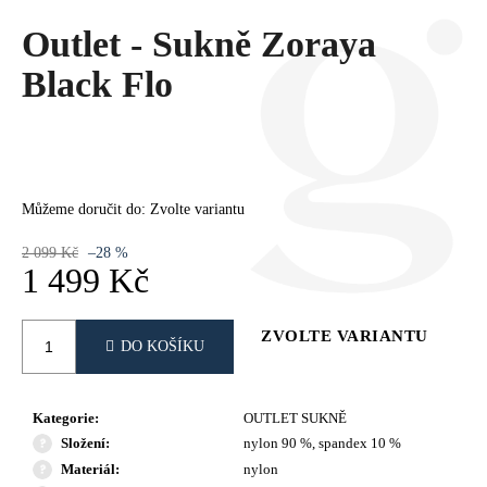
Č
U
Outlet - Sukně Zoraya
J
Black Flo
E
M
E
Můžeme doručit do:
Zvolte variantu
2 099 Kč
–28 %
1 499 Kč
Měrná
cena:
ZVOLTE VARIANTU
DO KOŠÍKU
Kategorie
:
OUTLET SUKNĚ
Složení
:
nylon 90 %, spandex 10 %
Materiál
:
nylon