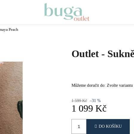
imaya Peach
Co potřebujete najít?
Outlet - Suk
HLEDAT
DOPORUČUJEME
Můžeme doručit do:
Zvolte variantu
1 599 Kč
–31 %
1 099 Kč
Měrná
cena:
DO KOŠÍKU