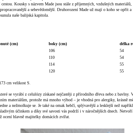
tní cestou. Kousky s názvem Made jsou stále z příjemných, vzdušných materiálů,
 propracovanější a sebevědomější. Druhorození Made už mají o koho se opřít a 
sunula naše balijská kapitola.
pnuté (cm)
boky
(cm)
délka 
106
54
110
54
114
55
120
55
173 cm velikost S.
teré se vyrábí z celulózy získané nejčastěji z přírodního dřeva nebo z bavlny. 
odním materiálům, protože má mnoho výhod – je vhodná pro alergiky, krásně mě
edne a nežmolkuje se. Je také na omak hebčí, splývavější a lesklejší než napřík
adivým účinkem a díky své savosti vás podrží i v náročnějších dnech. Netvoří se
ož ocení hlavně majitelky domácích zvířat.