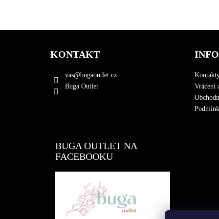
Z
á
KONTAKT
INF
p
a
vas
@
bugaoutlet.cz
Kontakt
t
Buga Outlet
Vrácení 
í
Obchodn
Podmínky
BUGA OUTLET NA
FACEBOOKU