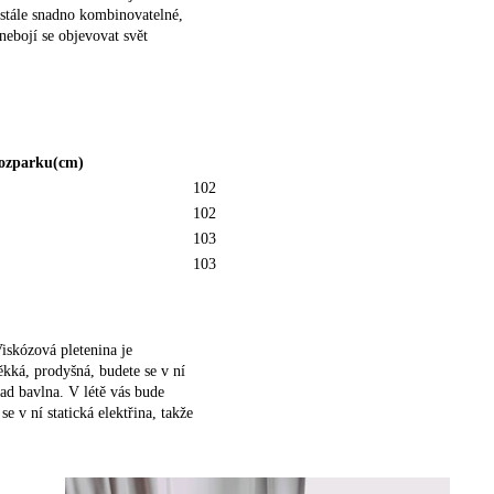
 stále snadno kombinovatelné,
nebojí se objevovat svět
rozparku
(cm)
102
102
103
103
Viskózová pletenina je
kká, prodyšná, budete se v ní
lad bavlna. V létě vás bude
 v ní statická elektřina, takže