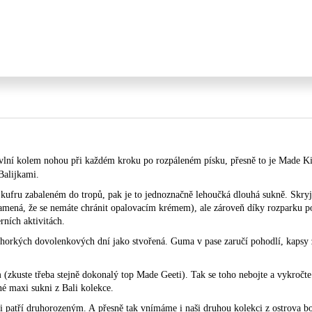
 vlní kolem nohou při každém kroku po rozpáleném písku, přesně to je Made K
Balijkami.
v kufru zabaleném do tropů, pak je to jednoznačně lehoučká dlouhá sukně. Skr
mená, že se nemáte chránit opalovacím krémem), ale zároveň díky rozparku pos
ních aktivitách.
 horkých dovolenkových dní jako stvořená. Guma v pase zaručí pohodlí, kapsy 
(zkuste třeba stejně dokonalý top Made Geeti). Tak se toho nebojte a vykročte
é maxi sukni z Bali kolekce.
 patří druhorozeným. A přesně tak vnímáme i naši druhou kolekci z ostrova b