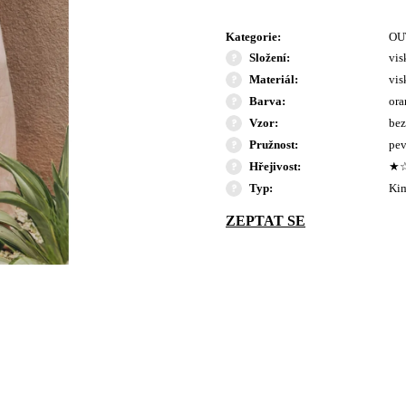
Kategorie
:
OU
Složení
:
vis
Materiál
:
vis
Barva
:
ora
Vzor
:
bez
Pružnost
:
pev
Hřejivost
:
★
Typ
:
Ki