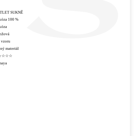
TLET SUKNĚ
kóza 100 %
kóza
nžová
 vzoru
ný materiál
☆☆☆☆
maya