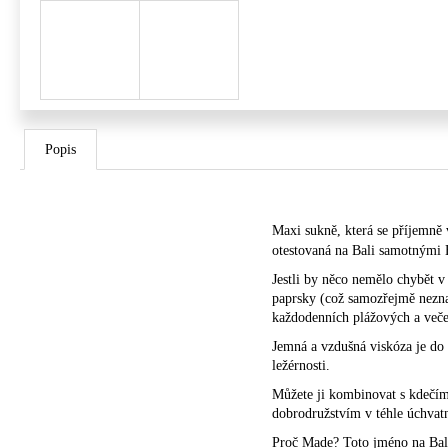
Popis
Maxi sukně, která se příjemně
otestovaná na Bali samotnými 
Jestli by něco nemělo chybět 
paprsky (což samozřejmě nezna
každodenních plážových a večer
Jemná a vzdušná viskóza je do
ležérnosti.
Můžete ji kombinovat s kdečím 
dobrodružstvím v téhle úchvatn
Proč Made? Toto jméno na Bali