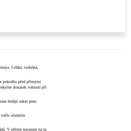
imaya. Lehká, vzdušná,
yje pokožku před přímými
kytne dostatek volnosti při
zase dodají sukni punc
 vstříc slunným
ohů. V něčem navazuje na tu