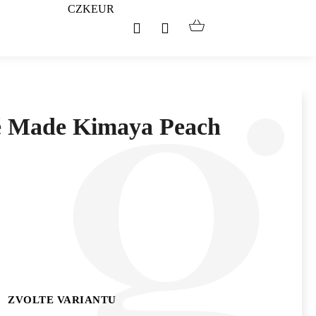
CZK
EUR
Hledat
Přihlášení
Nákupní
košík
ně Made Kimaya Peach
ZVOLTE VARIANTU