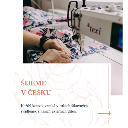
K
N
Ě
ŠIJEME
V ČESKU
Každý kousek vzniká v rukách šikovných
švadlenek z našich externích dílen.