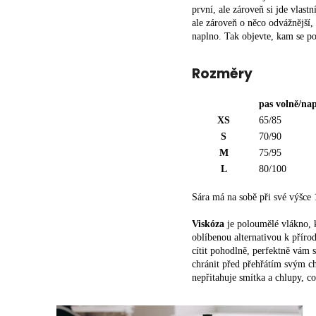
první, ale zároveň si jde vlas
ale zároveň o něco odvážnější,
naplno. Tak objevte, kam se po
Rozměry
pas
volně/na
XS
65/85
S
70/90
M
75/95
R
L
80/100
O
Z
Sára má na sobě při své výšce 
M
Viskóza
je poloumělé vlákno, k
Ě
oblíbenou alternativou k přír
R
cítit pohodlně, perfektně vám s
Y
chránit před přehřátím svým chl
-
nepřitahuje smítka a chlupy, c
S
U