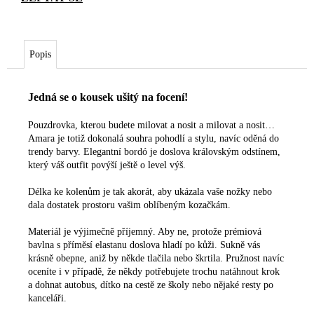
Popis
Jedná se o kousek ušitý na focení!
Pouzdrovka, kterou budete milovat a nosit a milovat a nosit…
Amara je totiž dokonalá souhra pohodlí a stylu, navíc oděná do
trendy barvy. Elegantní bordó je doslova královským odstínem,
který váš outfit povýší ještě o level výš.
Délka ke kolenům je tak akorát, aby ukázala vaše nožky nebo
dala dostatek prostoru vašim oblíbeným kozačkám.
Materiál je výjimečně příjemný. Aby ne, protože prémiová
bavlna s příměsí elastanu doslova hladí po kůži. Sukně vás
krásně obepne, aniž by někde tlačila nebo škrtila. Pružnost navíc
oceníte i v případě, že někdy potřebujete trochu natáhnout krok
a dohnat autobus, dítko na cestě ze školy nebo nějaké resty po
kanceláři.