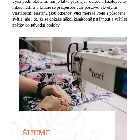
vyšší podíl elastanu, tím je látka pružnější, oblečení každopádně
nikde neškrtí a krásně se přizpůsobí vaší postavě. Skvělými
vlastnostmi elastanu jsou odolnost vůči mořské vodě a působení
světla, ale i to, že se dokáže několikanásobně natáhnout a vrátí se
zpátky do původní podoby.
ŠIJEME