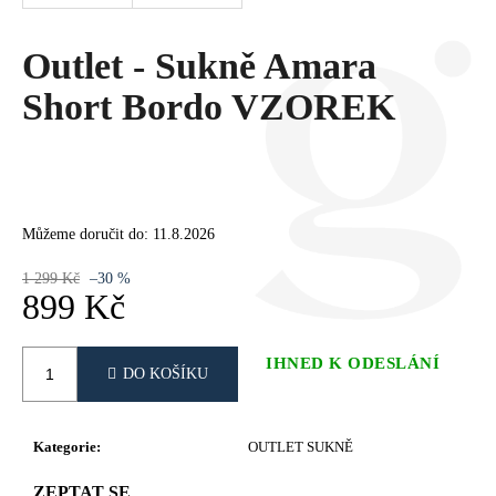
Č
U
J
Outlet - Sukně Amara
E
Short Bordo VZOREK
M
E
Můžeme doručit do:
11.8.2026
1 299 Kč
–30 %
899 Kč
Měrná
cena:
IHNED K ODESLÁNÍ
DO KOŠÍKU
Kategorie
:
OUTLET SUKNĚ