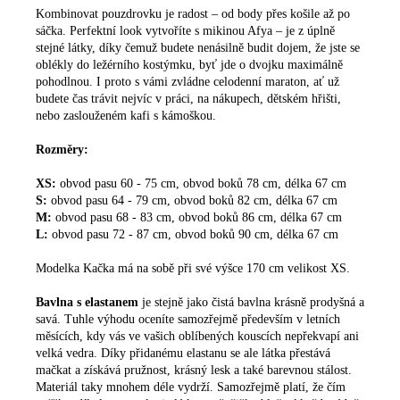
Kombinovat pouzdrovku je radost – od body přes košile až po
sáčka. Perfektní look vytvoříte s mikinou Afya – je z úplně
stejné látky, díky čemuž budete nenásilně budit dojem, že jste se
oblékly do ležérního kostýmku, byť jde o dvojku maximálně
pohodlnou. I proto s vámi zvládne celodenní maraton, ať už
budete čas trávit nejvíc v práci, na nákupech, dětském hřišti,
nebo zaslouženém kafi s kámoškou.
Rozměry:
XS:
obvod pasu 60 - 75 cm, obvod boků 78 cm, délka 67 cm
S:
obvod pasu 64 - 79 cm, obvod boků 82 cm, délka 67 cm
M:
obvod pasu 68 - 83 cm, obvod boků 86 cm, délka 67 cm
L:
obvod pasu 72 - 87 cm, obvod boků 90 cm, délka 67 cm
Modelka Kačka má na sobě při své výšce 170 cm velikost XS.
Bavlna s elastanem
je stejně jako čistá bavlna krásně prodyšná a
savá. Tuhle výhodu oceníte samozřejmě především v letních
měsících, kdy vás ve vašich oblíbených kouscích nepřekvapí ani
velká vedra. Díky přidanému elastanu se ale látka přestává
mačkat a získává pružnost, krásný lesk a také barevnou stálost.
Materiál taky mnohem déle vydrží. Samozřejmě platí, že čím