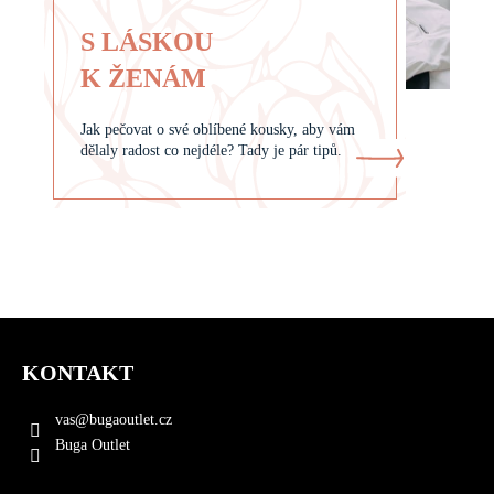
S LÁSKOU
K ŽENÁM
Jak pečovat o své oblíbené kousky, aby vám
dělaly radost co nejdéle? Tady je pár tipů.
Z
á
KONTAKT
p
a
vas
@
bugaoutlet.cz
t
Buga Outlet
í