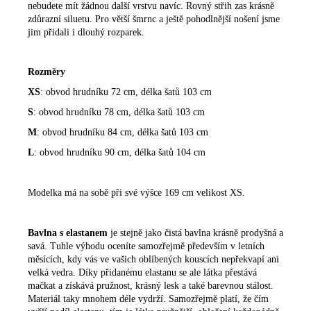
nebudete mít žádnou další vrstvu navíc. Rovný střih zas krásně
zdůrazní siluetu. Pro větší šmrnc a ještě pohodlnější nošení jsme
jim přidali i dlouhý rozparek.
Rozměry
XS
: obvod hrudníku 72 cm, délka šatů 103 cm
S
: obvod hrudníku 78 cm, délka šatů 103 cm
M
: obvod hrudníku 84 cm, délka šatů 103 cm
L
: obvod hrudníku 90 cm, délka šatů 104 cm
Modelka má na sobě při své výšce 169 cm velikost XS.
Bavlna s elastanem
je stejně jako čistá bavlna krásně prodyšná a
savá. Tuhle výhodu oceníte samozřejmě především v letních
měsících, kdy vás ve vašich oblíbených kouscích nepřekvapí ani
velká vedra. Díky přidanému elastanu se ale látka přestává
mačkat a získává pružnost, krásný lesk a také barevnou stálost.
Materiál taky mnohem déle vydrží. Samozřejmě platí, že čím