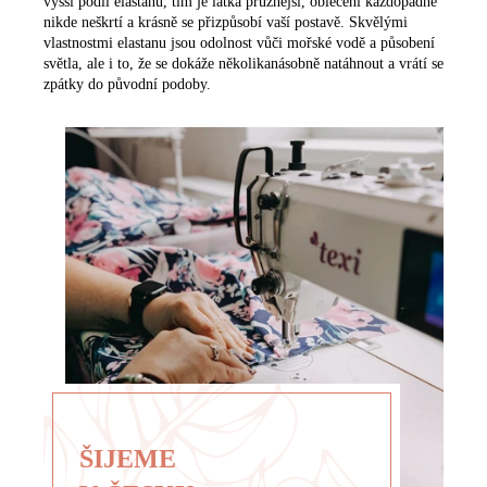
vyšší podíl elastanu, tím je látka pružnější, oblečení každopádně
nikde neškrtí a krásně se přizpůsobí vaší postavě. Skvělými
vlastnostmi elastanu jsou odolnost vůči mořské vodě a působení
světla, ale i to, že se dokáže několikanásobně natáhnout a vrátí se
zpátky do původní podoby.
ŠIJEME