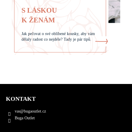
S LÁSKOU
K ŽENÁM
Jak pečovat o své oblíbené kousky, aby vám
dělaly radost co nejdéle? Tady je pár tipů.
Z
á
KONTAKT
p
a
vas
@
bugaoutlet.cz
t
Buga Outlet
í