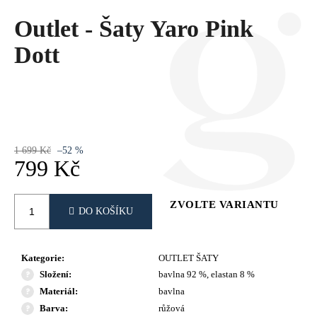
Č
U
Outlet - Šaty Yaro Pink
J
Dott
E
M
E
1 699 Kč
–52 %
799 Kč
Měrná
cena:
ZVOLTE VARIANTU
DO KOŠÍKU
Kategorie
:
OUTLET ŠATY
Složení
:
bavlna 92 %, elastan 8 %
Materiál
:
bavlna
Barva
:
růžová