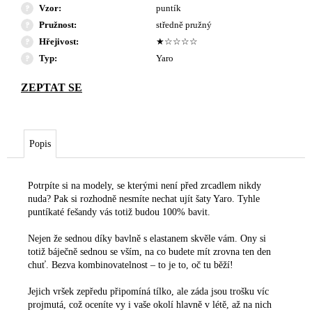
Vzor
:
puntík
Pružnost
:
středně pružný
Hřejivost
:
★☆☆☆☆
Typ
:
Yaro
Popis
Potrpíte si na modely, se kterými není před zrcadlem nikdy
nuda? Pak si rozhodně nesmíte nechat ujít šaty Yaro. Tyhle
puntíkaté fešandy vás totiž budou 100% bavit.
Nejen že sednou díky bavlně s elastanem skvěle vám. Ony si
totiž báječně sednou se vším, na co budete mít zrovna ten den
chuť. Bezva kombinovatelnost – to je to, oč tu běží!
Jejich vršek zepředu připomíná tílko, ale záda jsou trošku víc
projmutá, což oceníte vy i vaše okolí hlavně v létě, až na nich