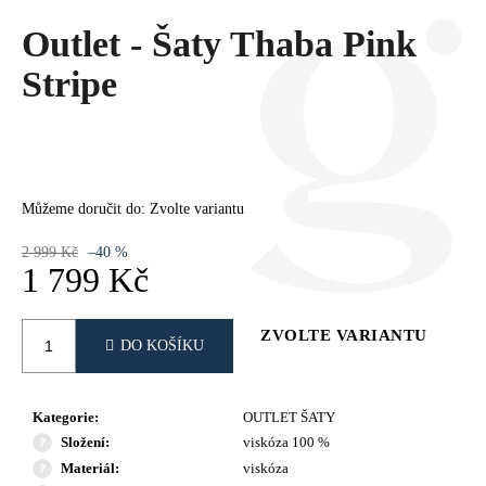
Č
U
Outlet - Šaty Thaba Pink
J
Stripe
E
M
E
Můžeme doručit do:
Zvolte variantu
2 999 Kč
–40 %
1 799 Kč
Měrná
cena:
ZVOLTE VARIANTU
DO KOŠÍKU
Kategorie
:
OUTLET ŠATY
Složení
:
viskóza 100 %
Materiál
:
viskóza