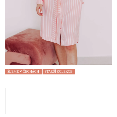
a
j
í
t
?
HLEDAT
ŠIJEME V ČECHÁCH
STARŠÍ KOLEKCE
D
O
P
O
R
U