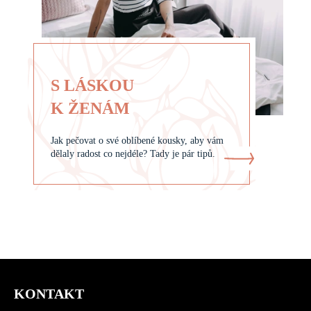
S LÁSKOU
K ŽENÁM
Jak pečovat o své oblíbené kousky, aby vám
dělaly radost co nejdéle? Tady je pár tipů.
Z
á
KONTAKT
p