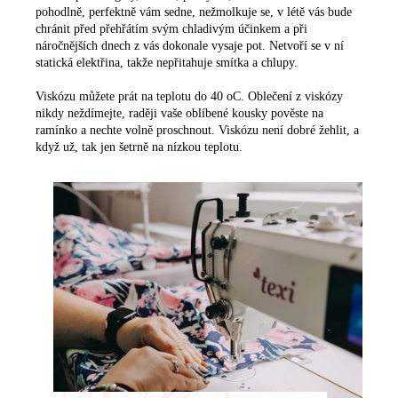
pohodlně, perfektně vám sedne, nežmolkuje se, v létě vás bude
chránit před přehřátím svým chladivým účinkem a při
náročnějších dnech z vás dokonale vysaje pot. Netvoří se v ní
statická elektřina, takže nepřitahuje smítka a chlupy.
Viskózu můžete prát na teplotu do 40 oC. Oblečení z viskózy
nikdy neždímejte, raději vaše oblíbené kousky pověste na
ramínko a nechte volně proschnout. Viskózu není dobré žehlit, a
když už, tak jen šetrně na nízkou teplotu.