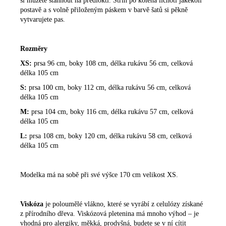
si můžete stáhnout na předloktí.
Střih po kolena lichotí jakékoli
postavě a s volně přiloženým páskem v barvě šatů si pěkně
vytvarujete pas.
Rozměry
XS:
prsa 96 cm, boky 108 cm, délka rukávu 56 cm, celková
délka 105 cm
S:
prsa 100 cm, boky 112 cm, délka rukávu 56 cm, celková
délka 105 cm
M:
prsa 104 cm, boky 116 cm, délka rukávu 57 cm, celková
délka 105 cm
L:
prsa 108 cm, boky 120 cm, délka rukávu 58 cm, celková
délka 105 cm
Modelka má na sobě při své výšce 170 cm velikost XS.
Viskóza
je poloumělé vlákno, které se vyrábí z celulózy získané
z přírodního dřeva. Viskózová pletenina má mnoho výhod – je
vhodná pro alergiky, měkká, prodyšná, budete se v ní cítit