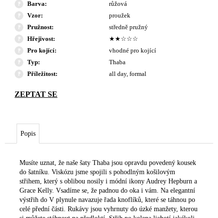
Barva
:
růžová
Vzor
:
proužek
Pružnost
:
středně pružný
Hřejivost
:
★★☆☆☆
Pro kojící
:
vhodné pro kojící
Typ
:
Thaba
Příležitost
:
all day, formal
Popis
Musíte uznat, že naše šaty Thaba jsou opravdu povedený kousek
do šatníku. Viskózu
jsme spojili s pohodlným košilovým
střihem, který s oblibou nosily i módní ikony Audrey Hepburn a
Grace Kelly. Vsadíme se, že padnou do oka i vám. Na elegantní
výstřih do V plynule navazuje řada knoflíků, které se táhnou po
celé přední části.
Rukávy jsou vyhrnuty do úzké manžety, kterou