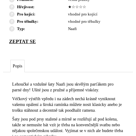
Hřejivost
:
★☆☆☆☆
Pro kojící
:
vhodné pro kojící
Pro těhulky
:
vhodné pro těhulky
Typ
:
Naafi
Popis
Lehoučké a vzdušné šaty Naafi jsou skvělým parťákem pro
parné dny! Ušité jsou z pružné a příjemné viskózy.
Véčkový výstřih vpředu i na zádech nechá krásně vyniknout
vašemu opálení a široká ramínka můžete nosit klasicky anebo je
trošku stáhnout a decentně tak poodhalit ramena.
Šaty jsou pod prsy stažené a mírně se rozšiřují až pod kolena,
takže se nemusíte bát vzít je třeba na konvenčnější svatbu nebo
nějakou společenskou událost. Vyjímat se v nich ale budete třeba