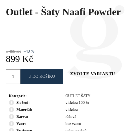
Č
U
Outlet - Šaty Naafi Powder
J
E
M
E
1 499 Kč
–40 %
899 Kč
Měrná
cena:
ZVOLTE VARIANTU
DO KOŠÍKU
Kategorie
:
OUTLET ŠATY
Složení
:
viskóza 100 %
Materiál
:
viskóza
Barva
:
růžová
Vzor
:
bez vzoru
Pružnost
:
velmi pružný