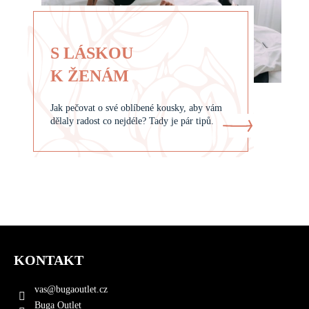
S LÁSKOU
K ŽENÁM
Jak pečovat o své oblíbené kousky, aby vám
dělaly radost co nejdéle? Tady je pár tipů.
Z
á
KONTAKT
p
a
vas
@
bugaoutlet.cz
t
Buga Outlet