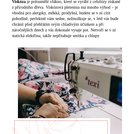
Viskóza
je poloumělé vlákno, které se vyrábí z celulózy získané
z přírodního dřeva. Viskózová pletenina má mnoho výhod – je
vhodná pro alergiky, měkká, prodyšná, budete se v ní cítit
pohodlně, perfektně vám sedne, nežmolkuje se, v létě vás bude
chránit před přehřátím svým chladivým účinkem a při
náročnějších dnech z vás dokonale vysaje pot. Netvoří se v ní
statická elektřina, takže nepřitahuje smítka a chlupy.