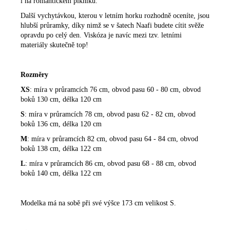
i na romantickém pikniku.
Další vychytávkou, kterou v letním horku rozhodně oceníte, jsou
hlubší průramky, díky nimž se v šatech Naafi budete cítit svěže
opravdu po celý den. Viskóza je navíc mezi tzv. letními
materiály skutečně top!
Rozměry
XS
: míra v průramcích 76 cm, obvod pasu 60 - 80 cm, obvod
boků 130 cm, délka 120 cm
S
: míra v průramcích 78 cm, obvod pasu 62 - 82 cm, obvod
boků 136 cm, délka 120 cm
M
: míra v průramcích 82 cm, obvod pasu 64 - 84 cm, obvod
boků 138 cm, délka 122 cm
L
: míra v průramcích 86 cm, obvod pasu 68 - 88 cm, obvod
boků 140 cm, délka 122 cm
Modelka má na sobě při své výšce 173 cm velikost S.