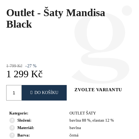
Č
U
Outlet - Šaty Mandisa
J
Black
E
M
E
1 799 Kč
–27 %
1 299 Kč
Měrná
cena:
ZVOLTE VARIANTU
DO KOŠÍKU
Kategorie
:
OUTLET ŠATY
Složení
:
bavlna 88 %, elastan 12 %
Materiál
:
bavlna
Barva
:
černá