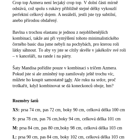
Crop top Azmera není lecjaký crop top. V dolní části mírně
odstává, což spolu s rukávy přibližně stejné délky vykouzlí
perfektní celkový dojem. A nezáleží, jestli jste typ subtilní,
anebo přírodou obdařený.
Bavlna s trochou elastanu je jednou z nejoblíbenějších
kombinací, takže ani při vymýšlení tohoto minimalistického
černého basic dua jsme nebyli na pochybách, pro kterou roli
látky sáhnout. To aby vy jste se cítily skvěle v jakékoliv své roli
– v kanceláři, na rande i na párty.
Šaty Mandisa pořídíte pouze v kombinaci s tríčem Azmera.
Pokud jste si ale zmíněný top zamilovaly ještě trochu víc,
můžete ho koupit samostatně
tady
. Ale ruku na srdce, proč
troškařit, když kombinovat se dá koneckonců oboje, hm?
Rozměry šatů
XS:
prsa 74 cm, pas 72 cm, boky 90 cm, celková délka 100 cm
S:
prsa 78 cm, pas 76 cm,
boky 94 cm, celková délka 101 cm
M:
prsa 84 cm, pas 80 cm,
boky 98 cm, celková délka 103 cm
L:
prsa 90 cm, pas 84 cm,
boky 102 cm, celková délka 103 cm