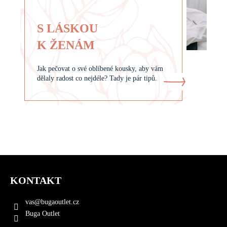
S LÁSKOU
K ŽENÁM
Jak pečovat o své oblíbené kousky, aby vám
dělaly radost co nejdéle? Tady je pár tipů.
Z
á
KONTAKT
p
a
vas
@
bugaoutlet.cz
t
Buga Outlet
í