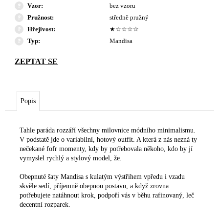
Vzor
:
bez vzoru
Pružnost
:
středně pružný
Hřejivost
:
★☆☆☆☆
Typ
:
Mandisa
Popis
Tahle paráda rozzáří všechny milovnice módního minimalismu.
V podstatě jde o variabilní, hotový outfit. A která z nás nezná ty
nečekané fofr momenty, kdy by potřebovala někoho, kdo by jí
vymyslel rychlý a stylový model, že.
Obepnuté šaty Mandisa s kulatým výstřihem vpředu i vzadu
skvěle sedí, příjemně obepnou postavu, a když zrovna
potřebujete natáhnout krok, podpoří vás v běhu rafinovaný, leč
decentní rozparek.