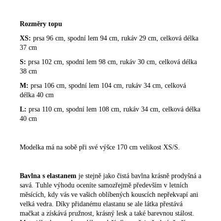
Rozměry topu
XS:
prsa 96 cm, spodní lem 94 cm, rukáv 29 cm, celková délka
37 cm
S:
prsa 102 cm,
spodní lem 98 cm, rukáv 30 cm, celková délka
38 cm
M:
prsa 106 cm,
spodní lem 104 cm, rukáv 34 cm, celková
délka 40 cm
L:
prsa 110 cm,
spodní lem 108 cm, rukáv
34 cm, celková délka
40 cm
Modelka má na sobě při své výšce 170 cm velikost XS/S.
Bavlna s elastanem
je stejně jako čistá bavlna krásně prodyšná a
savá. Tuhle výhodu oceníte samozřejmě především v letních
měsících, kdy vás ve vašich oblíbených kouscích nepřekvapí ani
velká vedra. Díky přidanému elastanu se ale látka přestává
mačkat a získává pružnost, krásný lesk a také barevnou stálost.