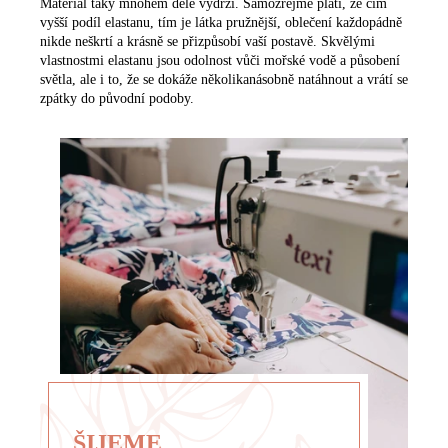
Materiál taky mnohem déle vydrží. Samozřejmě platí, že čím
vyšší podíl elastanu, tím je látka pružnější, oblečení každopádně
nikde neškrtí a krásně se přizpůsobí vaší postavě. Skvělými
vlastnostmi elastanu jsou odolnost vůči mořské vodě a působení
světla, ale i to, že se dokáže několikanásobně natáhnout a vrátí se
zpátky do původní podoby.
ŠIJEME