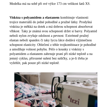
Modelka má na sobě při své výšce 173 cm velikost šatů XS.
Viskóza s polyamidem a elastanem
kombinuje vlastnosti
trojice materiálů do jedné pohodlné a pružné látky. Prodyšná
viskóza je měkká na dotek a má dobrou schopnost absorbovat
vlhkost. Taky je známá svou schopností držet si barvy. Polyamid
neboli nylon zvyšuje odolnost a pevnost. Extrémně pružný
elastan neboli spandex či taky lycra látce dodává výjimečnou
schopnost elasticity. Oblečení z téhle trojkombinace je pohodlné
a umožňuje volnost pohybu. Péče o kousky z viskózy s
polyamidem a elastanem zahrnuje praní při nízké teplotě a na
jemný cyklus, přirozené sušení bez sušičky, a je-li třeba je
vyžehlit, pak pouze při nízké teplotě.