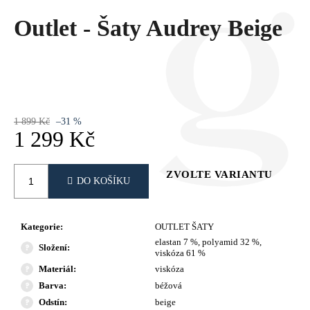
Č
U
Outlet - Šaty Audrey Beige
J
E
M
E
1 899 Kč
–31 %
1 299 Kč
Měrná
cena:
ZVOLTE VARIANTU
DO KOŠÍKU
Kategorie
:
OUTLET ŠATY
elastan 7 %, polyamid 32 %,
Složení
:
viskóza 61 %
Materiál
:
viskóza
Barva
:
béžová
Odstín
:
beige