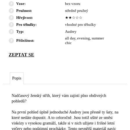
Vzor
:
bez vzoru
Pružnost
:
středně pružný
Hřejivost
:
★★☆☆☆
Pro těhulky
:
vhodné pro těhulky
Typ
:
Audrey
all day, evening, summer
Příležitost
:
chic
Popis
Nadčasový ženský střih, který vám zajistí plno obdivných
pohledů?
Na první pohled úplně jednoduché Audrey jsou přesně ty šaty, na
které nedáte dopustit. A to celoročně. Jsou totiž ušité ze směsi
viskózy s vysokou gramáží, takže si v nich užijete i frišné letní
večery nebo podzimní procházky. Tento pevnější materiál navíc