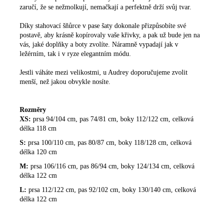
zaručí, že se nežmolkují, nemačkají a perfektně drží svůj tvar.
Díky stahovací šňůrce v pase šaty dokonale přizpůsobíte své
postavě, aby krásně kopírovaly vaše křivky, a pak už bude jen na
vás, jaké doplňky a boty zvolíte. Náramně vypadají jak v
ležérním, tak i v ryze elegantním módu.
Jestli váháte mezi velikostmi, u Audrey doporučujeme zvolit
menší, než jakou obvykle nosíte.
Rozměry
XS:
prsa 94/104 cm, pas 74/81 cm, boky 112/122 cm, celková
délka 118 cm
S:
prsa 100/110 cm, pas 80/87 cm, boky 118/128 cm, celková
délka 120 cm
M:
prsa 106/116 cm, pas 86/94 cm, boky 124/134 cm, celková
délka 122 cm
L:
prsa 112/122 cm, pas 92/102 cm, boky 130/140 cm, celková
délka 122 cm