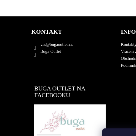
Z
á
KONTAKT
INF
p
a
vas
@
bugaoutlet.cz
Kontakt
t
Buga Outlet
Vrácení 
í
Obchodn
Podmínky
BUGA OUTLET NA
FACEBOOKU