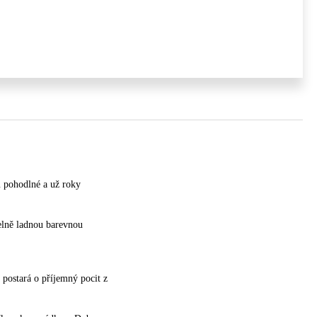
ou pohodlné a už roky
elně ladnou barevnou
 postará o příjemný pocit z