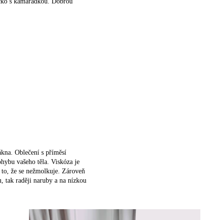
téčko s kamarádkou. Dobrou
ákna. Oblečení s příměsí
ohybu vašeho těla. Viskóza je
u to, že se nežmolkuje. Zároveň
, tak raději naruby a na nízkou