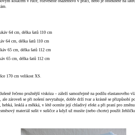
ýňovým koláčem v ruce, rozveselte osazenstvo v práci, nebo je oblékněte na la
vám.
ukáv 64 cm, délka šatů 110 cm
káv 64 cm, délka šatů
110 cm
ukáv 65 cm, délka šatů
112 cm
káv 65 cm, délka šatů
112 cm
šce 170 cm velikost XS.
dušeně řečeno pružnější viskóza – záleží samozřejmě na podílu elastanového vl
, ale zároveň se při nošení nevytahuje, dobře drží tvar a krásně se přizpůsobí p
 hebká, lesklá a měkká, v létě oceníte její chladivý efekt a při praní pro změn
měsový materiál sušit v sušičce a když už musíte (nebo chcete) použít žehličku