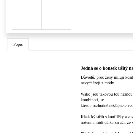
Popis
Jedná se o kousek ušitý na
Důvodů, proč ženy milují košilo
nevycházejí z módy.
Wako jsou takovou tou něžnou 
kombinací, se
kterou rozhodně nešlápnete vedl
Klasický střih s knoflíčky a z
nošení a midi délka zaručí, že