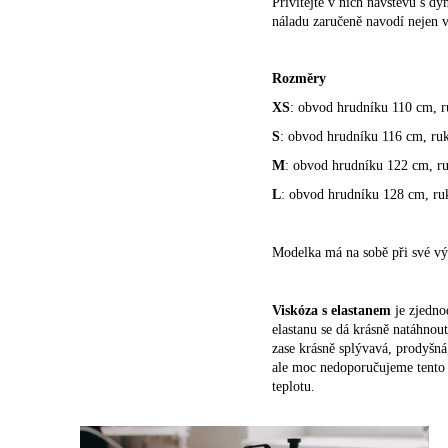
Přivítejte v nich návštěvu s d
náladu zaručeně navodí nejen 
Rozměry
XS
: obvod hrudníku 110 cm, r
S
: obvod hrudníku 116 cm,
ru
M
: obvod hrudníku 122 cm,
r
L
: obvod hrudníku 128 cm,
ru
Modelka má na sobě při své vý
Viskóza s elastanem
je zjedno
elastanu se dá krásně natáhnout
zase krásně splývavá, prodyšná,
ale moc nedoporučujeme tento s
teplotu.