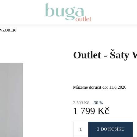
ck VZOREK
Co potřebujete najít?
Outlet - Šat
HLEDAT
DOPORUČUJEME
Můžeme doručit do:
11.8.2026
2 599 Kč
–30 %
1 799 Kč
Měrná
cena:
DO KOŠÍKU