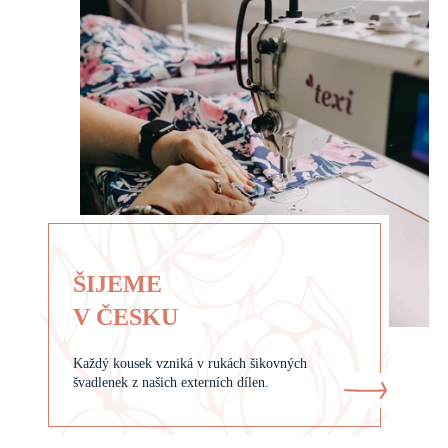
ŠIJEME
V ČESKU
Každý kousek vzniká v rukách šikovných
švadlenek z našich externích dílen.