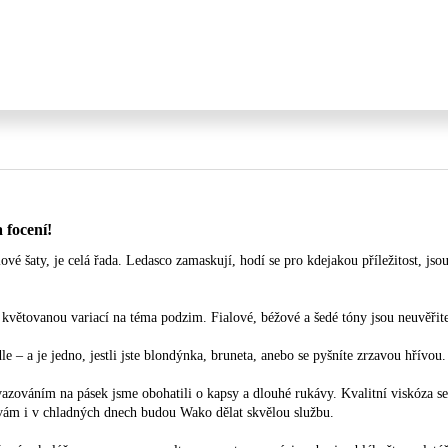
 focení!
vé šaty, je celá řada. Ledasco zamaskují, hodí se pro kdejakou příležitost, js
květovanou variací na téma podzim. Fialové, béžové a šedé tóny jsou neuvěřit
e – a je jedno, jestli jste blondýnka, bruneta, anebo se pyšníte zrzavou hřívou.
avazováním na pásek jsme obohatili o kapsy a dlouhé rukávy. Kvalitní viskóza se
 vám i v chladných dnech budou Wako dělat skvělou službu.