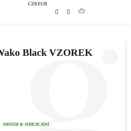
CZK
EUR
Hledat
Přihlášení
Nákupní
košík
y Wako Black VZOREK
IHNED K ODESLÁNÍ