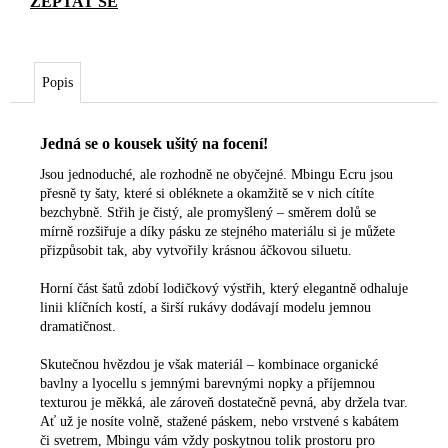
Popis
Jedná se o kousek ušitý na focení!
Jsou jednoduché, ale rozhodně ne obyčejné. Mbingu Ecru jsou
přesně ty šaty, které si obléknete a okamžitě se v nich cítíte
bezchybně. Střih je čistý, ale promyšlený – směrem dolů se
mírně rozšiřuje a díky pásku ze stejného materiálu si je můžete
přizpůsobit tak, aby vytvořily krásnou áčkovou siluetu.
Horní část šatů zdobí lodičkový výstřih, který elegantně odhaluje
linii klíčních kostí, a širší rukávy dodávají modelu jemnou
dramatičnost.
Skutečnou hvězdou je však materiál – kombinace organické
bavlny a lyocellu s jemnými barevnými nopky a příjemnou
texturou je měkká, ale zároveň dostatečně pevná, aby držela tvar.
Ať už je nosíte volně, stažené páskem, nebo vrstvené s kabátem
či svetrem, Mbingu vám vždy poskytnou tolik prostoru pro