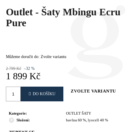
Č
U
Outlet - Šaty Mbingu Ecru
J
Pure
E
M
E
Můžeme doručit do:
Zvolte variantu
2 799 Kč
–32 %
1 899 Kč
Měrná
cena:
ZVOLTE VARIANTU
DO KOŠÍKU
Kategorie
:
OUTLET ŠATY
Složení
:
bavlna 60 %, lyocell 40 %