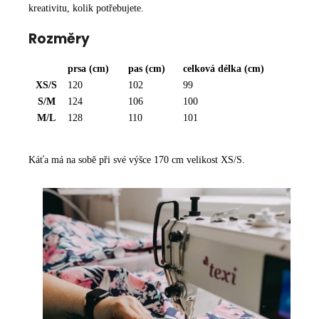
kreativitu, kolik potřebujete.
Rozměry
prsa
(cm)
pas
(cm)
celková délka
(cm)
XS/S
120
102
99
S/M
124
106
100
M/L
128
110
101
R
O
Káťa má na sobě při své výšce 170 cm velikost XS/S.
Z
M
Ě
R
Y
-
Š
A
T
Y