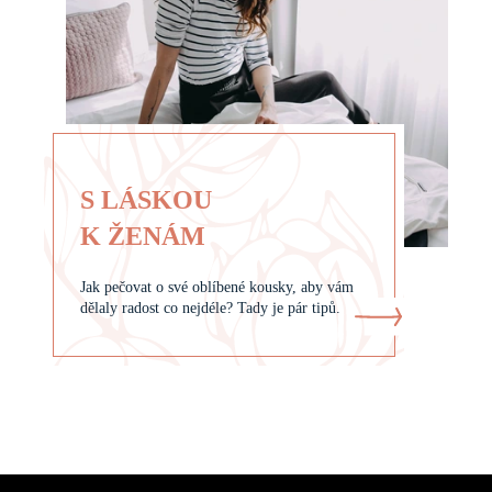
S LÁSKOU
K ŽENÁM
Jak pečovat o své oblíbené kousky, aby vám
dělaly radost co nejdéle? Tady je pár tipů.
Z