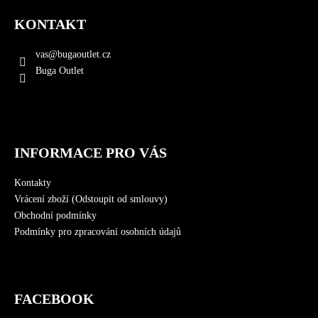
á
KONTAKT
p
a
vas
@
bugaoutlet.cz
t
Buga Outlet
í
INFORMACE PRO VÁS
Kontakty
Vrácení zboží (Odstoupit od smlouvy)
Obchodní podmínky
Podmínky pro zpracování osobních údajů
FACEBOOK