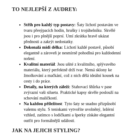
TO NEJLEPŠÍ Z AUDREY:
Střih pro každý typ postavy:
Šaty lichotí postavám ve
tvaru přesýpacích hodin, hrušky i trojúhelníku. Skvělé
jsou i pro plnější poprsí. Umí zkrátka hravě ukázat
přednosti a zakrýt nedostatky.
Dokonalá midi délka:
Lichotí každé postavě, působí
elegantně a zároveň je nesmírně pohodlná pro každodenní
nošení.
Kvalitní materiál
: Jsou ušité z kvalitního, splývavého
materiálu, který perfektně drží tvar. Nemá sklony ke
žmolkování a mačkání, což z nich dělá ideální kousek na
cesty i do práce.
Detaily, na kterých záleží:
Stahovací šňůrka v pase
zvýrazní vaši siluetu. Praktické kapsy skvěle poslouží na
schování maličkostí.
Na každou příležitost
: Tyto šaty se snadno přizpůsobí
vašemu stylu. S teniskami vytvoříte uvolněný, ležérní
vzhled, zatímco s lodičkami a šperky získáte elegantní
outfit pro formálnější události.
JAK NA JEJICH STYLING?