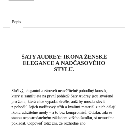
Popis
ŠATY AUDREY: IKONA ŽENSKÉ
ELEGANCE A NADČASOVÉHO
STYLU.
Slušivý, elegantní a zároveň neuvěřitelně pohodlný kousek,
který si zamilujete na první pohled? Šaty Audrey jsou stvořené
pro ženu, která chce vypadat skvěle, aniž by musela slevit
z pohodlí. Jejich nadčasový střih a kvalitní materiál z nich dělají
ikonu udržitelné módy – a to bez kompromisů. Otázku, zda se
stanou nepostradatelným základem vašeho šatníku, si nemusíme
pokládat. Odpověď totiž zní, že rozhodně ano.