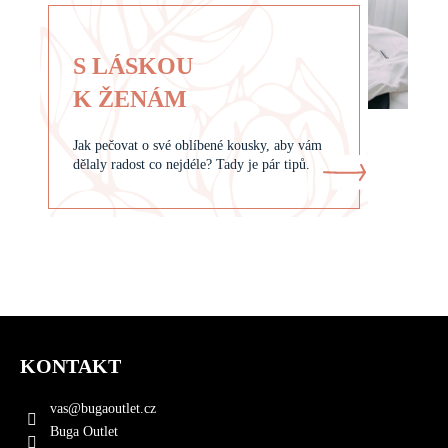
S LÁSKOU
K ŽENÁM
Jak pečovat o své oblíbené kousky, aby vám
dělaly radost co nejdéle? Tady je pár tipů.
Z
á
KONTAKT
p
a
vas
@
bugaoutlet.cz
t
Buga Outlet