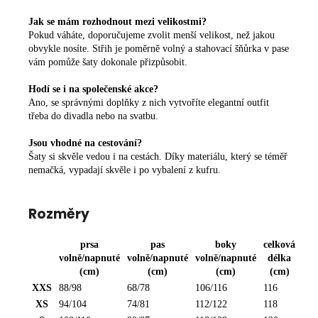
Jak se mám rozhodnout mezi velikostmi?
Pokud váháte, doporučujeme zvolit menší velikost, než jakou
obvykle nosíte. Střih je poměrně volný a stahovací šňůrka v pase
vám pomůže šaty dokonale přizpůsobit.
Hodí se i na společenské akce?
Ano, se správnými doplňky z nich vytvoříte elegantní outfit
třeba do divadla nebo na svatbu.
Jsou vhodné na cestování?
Šaty si skvěle vedou i na cestách. Díky materiálu, který se téměř
nemačká, vypadají skvěle i po vybalení z kufru.
Rozměry
prsa
pas
boky
celková
volně/napnuté
volně/napnuté
volně/napnuté
délka
(cm)
(cm)
(cm)
(cm)
XXS
88/98
68/78
106/116
116
XS
94/104
74/81
112/122
118
R
R