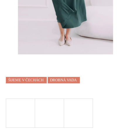
a
j
í
t
?
HLEDAT
ŠIJEME V ČECHÁCH
DROBNÁ VADA
D
O
P
O
R
U