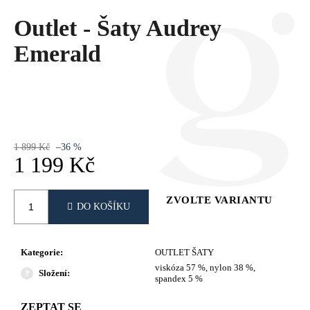
Č
U
Outlet - Šaty Audrey
J
Emerald
E
M
E
1 899 Kč
–36 %
1 199 Kč
Měrná
cena:
ZVOLTE VARIANTU
DO KOŠÍKU
Kategorie
:
OUTLET ŠATY
viskóza 57 %, nylon 38 %,
Složení
:
spandex 5 %