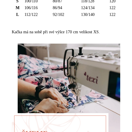
S
100/110
80/87
118/128
120
O
O
Z
Z
M
106/116
86/94
124/134
122
M
M
L
112/122
92/102
130/140
122
Ě
Ě
R
R
Kačka má na sobě při své výšce 170 cm velikost XS.
Y
Y
-
-
K
Š
A
A
L
T
H
Y
O
T
Y