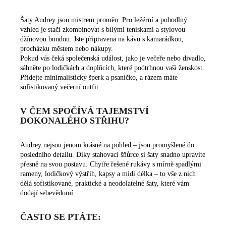
Šaty Audrey jsou mistrem proměn. Pro ležérní a pohodlný
vzhled je stačí zkombinovat s bílými teniskami a stylovou
džínovou bundou. Jste připravena na kávu s kamarádkou,
procházku městem nebo nákupy.
Pokud vás čeká společenská událost, jako je večeře nebo divadlo,
sáhněte po lodičkách a doplňcích, které podtrhnou vaši ženskost.
Přidejte minimalistický šperk a psaníčko, a rázem máte
sofistikovaný večerní outfit.
V ČEM SPOČÍVÁ TAJEMSTVÍ
DOKONALÉHO STŘIHU?
Audrey nejsou jenom krásné na pohled – jsou promyšlené do
posledního detailu. Díky stahovací šňůrce si šaty snadno upravíte
přesně na svou postavu. Chytře řešené rukávy s mírně spadlými
rameny, lodičkový výstřih, kapsy a midi délka – to vše z nich
dělá sofistikované, praktické a neodolatelné šaty, které vám
dodají sebevědomí.
ČASTO SE PTÁTE: