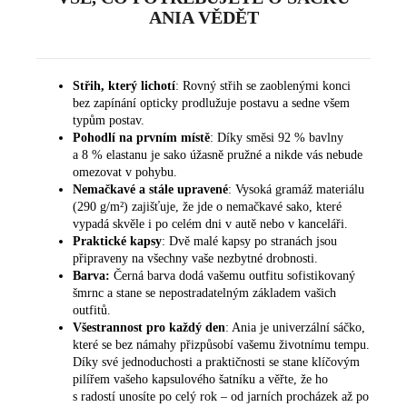
ANIA VĚDĚT
Střih, který lichotí
: Rovný střih se zaoblenými konci
bez zapínání opticky prodlužuje postavu a sedne všem
typům postav.
Pohodlí na prvním místě
: Díky směsi 92 % bavlny
a 8 % elastanu je sako úžasně pružné a nikde vás nebude
omezovat v pohybu.
Nemačkavé a stále upravené
: Vysoká gramáž materiálu
(290 g/m²) zajišťuje, že jde o nemačkavé sako, které
vypadá skvěle i po celém dni v autě nebo v kanceláři.
Praktické kapsy
: Dvě malé kapsy po stranách jsou
připraveny na všechny vaše nezbytné drobnosti.
Barva:
Černá barva dodá vašemu outfitu sofistikovaný
šmrnc a stane se nepostradatelným základem vašich
outfitů.
Všestrannost pro každý den
: Ania je univerzální sáčko,
které se bez námahy přizpůsobí vašemu životnímu tempu.
Díky své jednoduchosti a praktičnosti se stane klíčovým
pilířem vašeho kapsulového šatníku a věřte, že ho
s radostí unosíte po celý rok – od jarních procházek až po