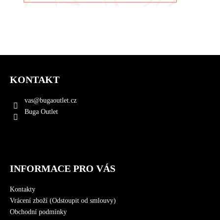
Z
á
KONTAKT
p
a
vas
@
bugaoutlet.cz
t
Buga Outlet
í
INFORMACE PRO VÁS
Kontakty
Vrácení zboží (Odstoupit od smlouvy)
Obchodní podmínky