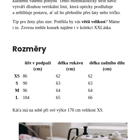
každému vašemu pohybu. Tento minimalistický střih navíc
vytváří dlouhou vertikální linii, která opticky prodlužuje
a zeštíhluje postavu, ať už ho přehodíte přes šaty nebo tričko.
Tip pro ženy plus size: Potěšila by vás
větší velikost
? Máme
i tu. Zrovna
tenhle kousek
najdete i
v
kolekci XXLáska
.
Rozměry
šíře v podpaží
délka rukávu
délka zadního dílu
(cm)
(cm)
(cm)
XS
86
62
62
S
90
63
63
R
M
96
64
64
O
L
104
65
66
Z
Káťa má na sobě při své výšce 170 cm velikost XS.
M
Ě
R
Y
-