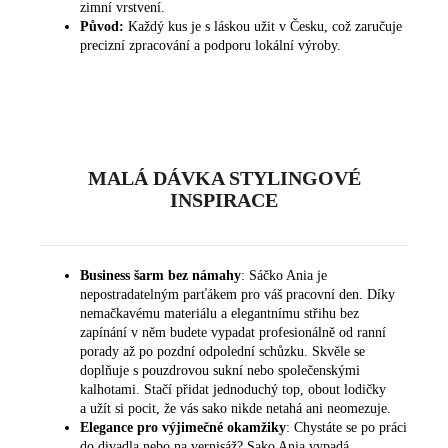
zimní vrstvení.
Původ:
Každý kus je s láskou užit v Česku, což zaručuje
precizní zpracování a podporu lokální výroby.
MALÁ DÁVKA STYLINGOVÉ
INSPIRACE
Business šarm bez námahy
: Sáčko Ania je
nepostradatelným parťákem pro váš pracovní den. Díky
nemačkavému materiálu a elegantnímu střihu bez
zapínání v něm budete vypadat profesionálně od ranní
porady až po pozdní odpolední schůzku. Skvěle se
doplňuje s
pouzdrovou sukní
nebo
společenskými
kalhotami
. Stačí přidat jednoduchý top, obout lodičky
a užít si pocit, že vás sako nikde netahá ani neomezuje.
Elegance pro výjimečné okamžiky
: Chystáte se po práci
do divadla nebo na vernisáž? Sako Ania vypadá