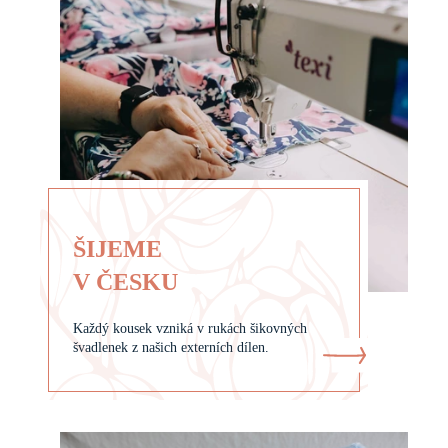
S
A
K
A
A
K
A
R
D
I
ŠIJEME
G
V ČESKU
A
N
Y
Každý kousek vzniká v rukách šikovných
švadlenek z našich externích dílen.