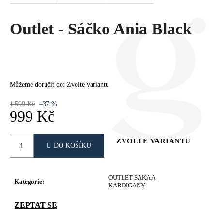
Č
U
J
Outlet - Sáčko Ania Black
E
M
E
Můžeme doručit do:
Zvolte variantu
1 599 Kč
–37 %
999 Kč
Měrná
cena:
ZVOLTE VARIANTU
DO KOŠÍKU
OUTLET SAKA A
Kategorie
:
KARDIGANY