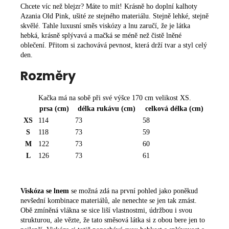
Chcete víc než blejzr? Máte to mít! Krásně ho doplní kalhoty
Azania Old Pink
, ušité ze stejného materiálu. Stejně lehké, stejně
skvělé. Tahle luxusní směs viskózy a lnu zaručí, že je látka
hebká, krásně splývavá a mačká se méně než čistě lněné
oblečení. Přitom si zachovává pevnost, která drží tvar a styl celý
den.
Rozměry
Kačka má na sobě při své výšce 170 cm velikost XS.
prsa
(cm)
délka rukávu
(cm)
celková délka
(cm)
XS
114
73
58
S
118
73
59
R
M
122
73
60
O
L
126
73
61
Z
M
Ě
Viskóza se lnem
se možná zdá na první pohled jako poněkud
R
nevšední kombinace materiálů, ale nenechte se jen tak zmást.
Obě zmíněná vlákna se sice liší vlastnostmi, údržbou i svou
Y
strukturou, ale vězte, že tato směsová látka si z obou bere jen to
-