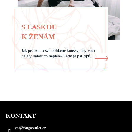
S LÁSKOU
K ŽENÁM
Jak pečovat o své oblíbené kousky, aby vám
dělaly radost co nejdéle? Tady je pár tipů.
Z
á
KONTAKT
p
a
vas
@
bugaoutlet.cz