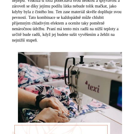
nejlepší. Viskóza si totiž ponechává svou hebkost a splývavost a
S
zároveň se díky jejímu podílu látka nebude tolik mačkat, jako
A
kdyby byla z čistého lnu. Ten zase materiál skvěle doplňuje svou
K
pevností. Tato kombinace se každopádně může chlubit
A
příjemným chladivým efektem a oceníte taky poměrně
A
nenáročnou údržbu. Praní má tento mix radši na nižší teploty a
určitě bude radši, když jej budete sušit vyvěšením a žehlit na
nejnižší stupeň.
K
A
R
D
I
G
A
N
Y