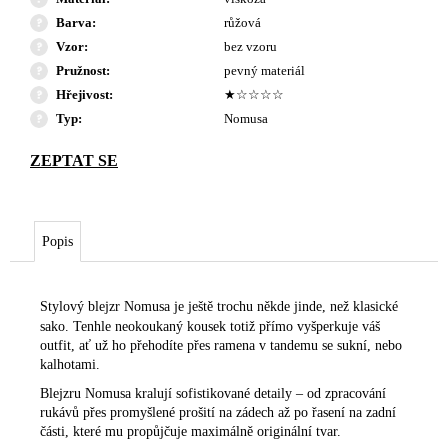
Barva
:
růžová
Vzor
:
bez vzoru
Pružnost
:
pevný materiál
Hřejivost
:
★☆☆☆☆
Typ
:
Nomusa
Popis
Stylový blejzr Nomusa je ještě trochu někde jinde, než klasické
sako. Tenhle neokoukaný kousek totiž přímo vyšperkuje váš
outfit, ať už ho přehodíte přes ramena v tandemu se sukní, nebo
kalhotami.
Blejzru Nomusa kralují sofistikované detaily – od zpracování
rukávů přes promyšlené prošití na zádech až po řasení na zadní
části, které mu propůjčuje maximálně originální tvar.