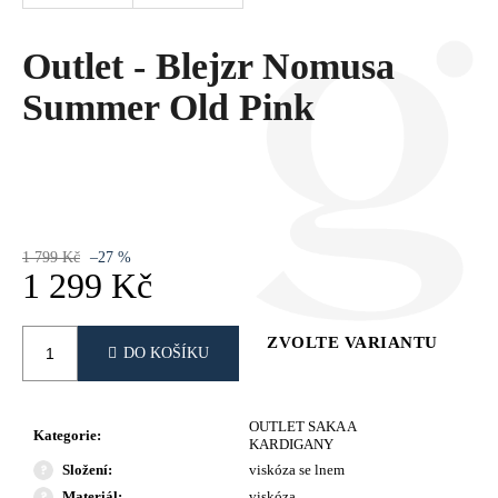
Č
U
J
Outlet - Blejzr Nomusa
E
Summer Old Pink
M
E
1 799 Kč
–27 %
1 299 Kč
Měrná
cena:
ZVOLTE VARIANTU
DO KOŠÍKU
OUTLET SAKA A
Kategorie
:
KARDIGANY
Složení
:
viskóza se lnem
Materiál
:
viskóza