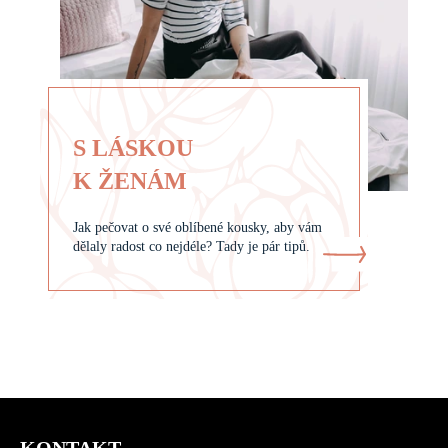
S LÁSKOU
K ŽENÁM
Jak pečovat o své oblíbené kousky, aby vám
dělaly radost co nejdéle? Tady je pár tipů.
Z
á