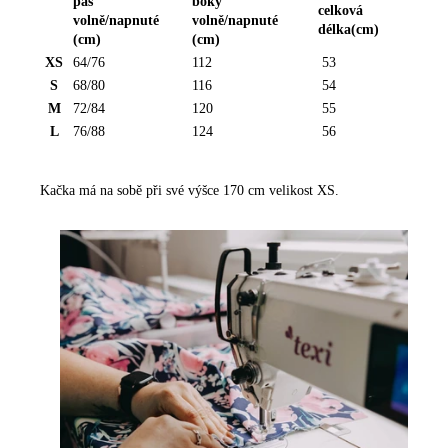
pas
boky
celková
volně/napnuté
volně/napnuté
délka
(cm)
(cm)
(cm)
XS
64/76
112
53
S
68/80
116
54
R
M
72/84
120
55
O
L
Z
76/88
124
56
M
Ě
Kačka má na sobě při své výšce 170 cm velikost XS.
R
Y
-
K
A
L
H
O
T
Y