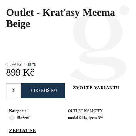
Č
U
Outlet - Kraťasy Meema
J
Beige
E
M
E
1 299 Kč
–30 %
899 Kč
Měrná
cena:
ZVOLTE VARIANTU
DO KOŠÍKU
Kategorie
:
OUTLET KALHOTY
Složení
:
modal 94%, lycra 6%