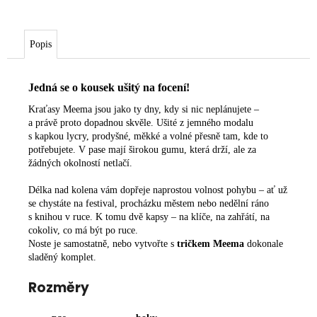
Popis
Jedná se o kousek ušitý na focení!
Kraťasy Meema jsou jako ty dny, kdy si nic neplánujete –
a právě proto dopadnou skvěle. Ušité z jemného modalu
s kapkou lycry, prodyšné, měkké a volné přesně tam, kde to
potřebujete. V pase mají širokou gumu, která drží, ale za
žádných okolností netlačí.
Délka nad kolena vám dopřeje naprostou volnost pohybu – ať už
se chystáte na festival, procházku městem nebo nedělní ráno
s knihou v ruce. K tomu dvě kapsy – na klíče, na zahřátí, na
cokoliv, co má být po ruce.
Noste je samostatně, nebo vytvořte s
tričkem Meema
dokonale
sladěný komplet.
Rozměry