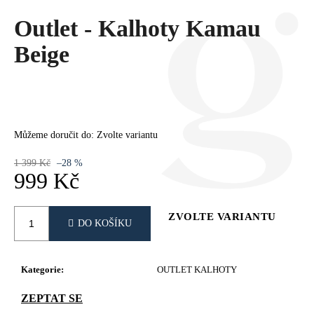
Č
U
Outlet - Kalhoty Kamau
J
Beige
E
M
E
Můžeme doručit do:
Zvolte variantu
1 399 Kč
–28 %
999 Kč
Měrná
cena:
ZVOLTE VARIANTU
DO KOŠÍKU
Kategorie
:
OUTLET KALHOTY