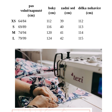
pas
boky
zadní sed
délka nohavice
volně/napnuté
(cm)
(cm)
(cm)
(cm)
R
XS
64/84
112
39
112
O
S
69/89
116
40
113
Z
M
74/94
120
41
114
M
L
79/99
124
42
115
Ě
R
Y
-
K
A
L
H
O
T
Y