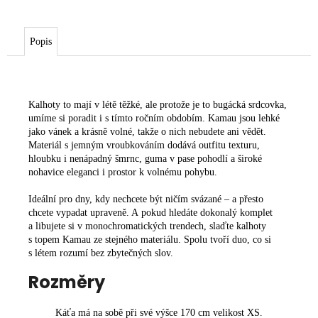
Popis
Kalhoty to mají v létě těžké, ale protože je to bugácká srdcovka,
umíme si poradit i s tímto ročním obdobím. Kamau jsou lehké
jako vánek a krásně volné, takže o nich nebudete ani vědět.
Materiál s jemným vroubkováním dodává outfitu texturu,
hloubku i nenápadný šmrnc, guma v pase pohodlí a široké
nohavice eleganci i prostor k volnému pohybu.
Ideální pro dny, kdy nechcete být ničím svázané – a přesto
chcete vypadat upraveně. A pokud hledáte dokonalý komplet
a libujete si v monochromatických trendech, slaďte kalhoty
s
topem Kamau
ze stejného materiálu. Spolu tvoří duo, co si
s létem rozumí bez zbytečných slov.
Rozměry
Káťa má na sobě při své výšce 170 cm velikost XS.