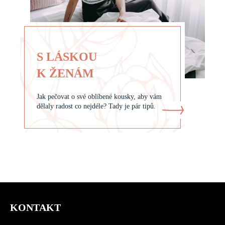
S LÁSKOU
K ŽENÁM
Jak pečovat o své oblíbené kousky, aby vám
dělaly radost co nejdéle? Tady je pár tipů.
Z
á
KONTAKT
p