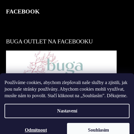
FACEBOOK
BUGA OUTLET NA FACEBOOKU
Používáme cookies, abychom zlepšovali naše služby a zjistili, jak
Přidat se
jsou naše stránky používány. Abychom cookies mohli využívat,
musíte nám to povolit. Stačí kliknout na „Souhlasím”. Děkujeme.
Nastavení
Vytvořil Shoptet
Odmítnout
Souhlasím
Copyright 2026
Buga Outlet
. Všechna práva vyhrazena.