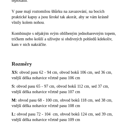
teplotami.
V pase mají roztomilou šňůrku na zavazování, na bocích
praktické kapsy a jsou široké tak akorát, aby se vám krásně
vlnily kolem nohou.
Kombinujte s nějakým svým oblíbeným jednobarevným topem,
tričkem nebo košilí a užívejte si obdivných pohledů kdekoliv,
kam v nich nakráčíte.
Rozměry
XS:
obvod pasu 62 - 94 cm, obvod boků 106 cm, sed 36 cm,
vnější délka nohavice včetně pasu 106 cm
S:
obvod pasu 65 - 97 cm, obvod boků 112 cm, sed 37 cm,
vnější délka nohavice včetně pasu 107 cm
M:
obvod pasu 68 - 100 cm, obvod boků 118 cm, sed 38 cm,
vnější délka nohavice včetně pasu 108 cm
L:
obvod pasu 72 - 104
cm, obvod boků 124 cm, sed 39 cm,
vnější délka nohavice včetně pasu 109 cm