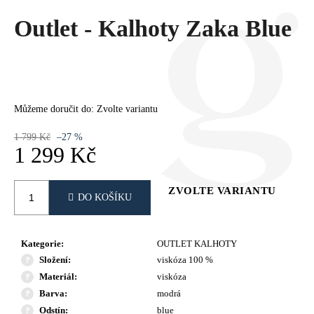
Č
U
Outlet - Kalhoty Zaka Blue
J
E
M
E
Můžeme doručit do:
Zvolte variantu
1 799 Kč
–27 %
1 299 Kč
Měrná
cena:
ZVOLTE VARIANTU
DO KOŠÍKU
Kategorie
:
OUTLET KALHOTY
Složení
:
viskóza 100 %
Materiál
:
viskóza
Barva
:
modrá
Odstín
:
blue