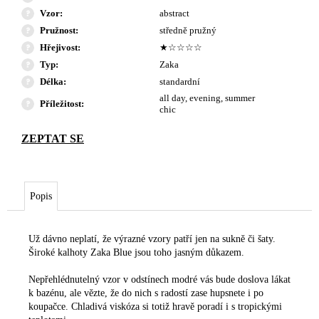
Vzor
:
abstract
Pružnost
:
středně pružný
Hřejivost
:
★☆☆☆☆
Typ
:
Zaka
Délka
:
standardní
all day, evening, summer
Příležitost
:
chic
Popis
Už dávno neplatí, že výrazné vzory patří jen na sukně či šaty.
Široké kalhoty Zaka Blue jsou toho jasným důkazem.
Nepřehlédnutelný vzor v odstínech modré vás bude doslova lákat
k bazénu, ale vězte, že do nich s radostí zase hupsnete i po
koupačce. Chladivá viskóza si totiž hravě poradí i s tropickými