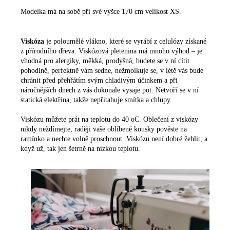
Modelka má na sobě při své výšce 170 cm velikost XS.
Viskóza
je poloumělé vlákno, které se vyrábí z celulózy získané
z přírodního dřeva. Viskózová pletenina má mnoho výhod – je
vhodná pro alergiky, měkká, prodyšná, budete se v ní cítit
pohodlně, perfektně vám sedne, nežmolkuje se, v létě vás bude
chránit před přehřátím svým chladivým účinkem a při
náročnějších dnech z vás dokonale vysaje pot. Netvoří se v ní
statická elektřina, takže nepřitahuje smítka a chlupy.
Viskózu můžete prát na teplotu do 40 oC. Oblečení z viskózy
nikdy neždímejte, raději vaše oblíbené kousky pověste na
ramínko a nechte volně proschnout. Viskózu není dobré žehlit, a
když už, tak jen šetrně na nízkou teplotu.