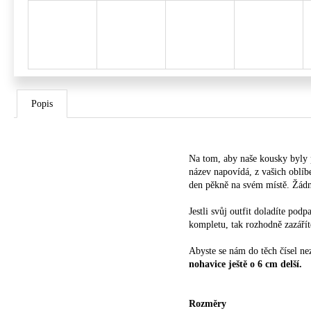
Popis
Na tom, aby naše kousky byly p
název napovídá, z vašich oblíb
den pěkně na svém místě. Žádný
Jestli svůj outfit doladíte pod
kompletu, tak rozhodně zazářít
Abyste se nám do těch čísel n
nohavice ještě o 6 cm delší.
Rozměry