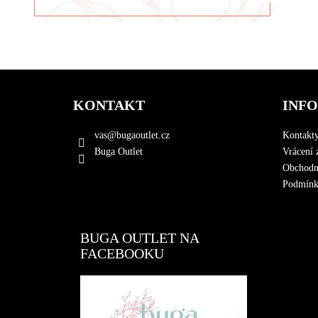
Z
á
KONTAKT
INF
p
a
vas
@
bugaoutlet.cz
Kontakt
t
Buga Outlet
Vrácení 
í
Obchodn
Podmínky
BUGA OUTLET NA
FACEBOOKU