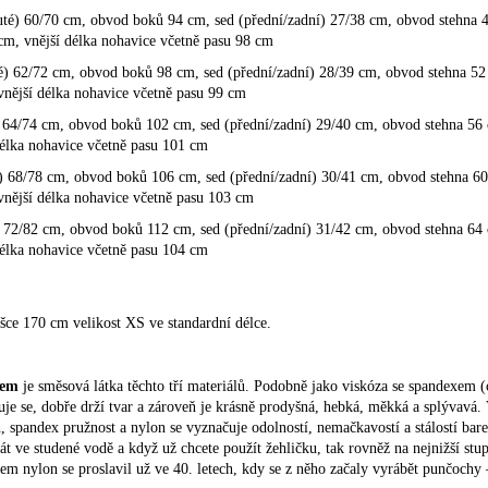
té) 60/70 cm, obvod boků 94 cm, sed (přední/zadní) 27/38 cm, obvod stehna 
cm, vnější délka nohavice včetně pasu 98 cm
) 62/72 cm, obvod boků 98 cm, sed (přední/zadní) 28/39 cm, obvod stehna 52
vnější délka nohavice včetně pasu 99 cm
64/74 cm, obvod boků 102 cm, sed (přední/zadní) 29/40 cm, obvod stehna 56 
délka nohavice včetně pasu 101 cm
) 68/78 cm, obvod boků 106 cm, sed (přední/zadní) 30/41 cm, obvod stehna 6
vnější délka nohavice včetně pasu 103 cm
72/82 cm, obvod boků 112 cm, sed (přední/zadní) 31/42 cm, obvod stehna 64 
délka nohavice včetně pasu 104 cm
šce 170 cm velikost XS ve standardní délce.
xem
je směsová látka těchto tří materiálů. Podobně jako viskóza se spandexem (c
huje se, dobře drží tvar a zároveň je krásně prodyšná, hebká, měkká a splývavá.
 spandex pružnost a nylon se vyznačuje odolností, nemačkavostí a stálostí barev
át ve studené vodě a když už chcete použít žehličku, tak rovněž na nejnižší stu
 nylon se proslavil už ve 40. letech, kdy se z něho začaly vyrábět punčochy 