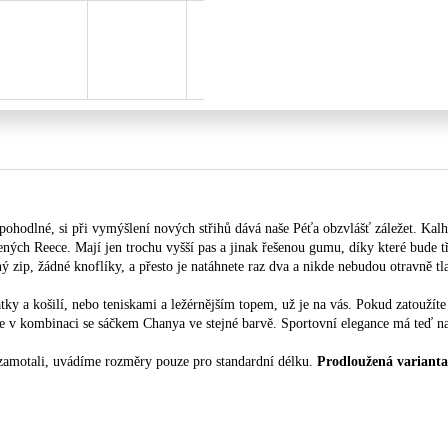
ohodlné, si při vymýšlení nových střihů dává naše Péťa obzvlášť záležet. Kal
ených Reece. Mají jen trochu vyšší pas a jinak řešenou gumu, díky které bude tř
 zip, žádné knoflíky, a přesto je natáhnete raz dva a nikde nebudou otravně tla
patky a košilí, nebo teniskami a ležérnějším topem, už je na vás. Pokud zatouží
e v kombinaci se sáčkem Chanya ve stejné barvě. Sportovní elegance má teď nap
ezamotali, uvádíme rozměry pouze pro standardní délku.
Prodloužená varianta 