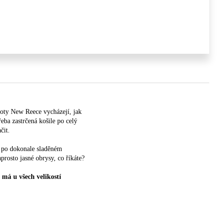
hoty New Reece vycházejí, jak
eba zastrčená košile po celý
čit.
te po dokonale sladěném
rosto jasné obrysy, co říkáte?
má u všech velikostí