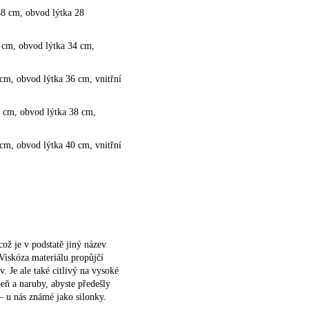
48 cm, obvod lýtka 28
 cm, obvod lýtka 34 cm,
cm, obvod lýtka 36 cm, vnitřní
0 cm, obvod lýtka 38 cm,
cm, obvod lýtka 40 cm, vnitřní
ož je v podstatě jiný název
 Viskóza materiálu propůjčí
. Je ale také citlivý na vysoké
peň a naruby, abyste předešly
– u nás známé jako silonky.