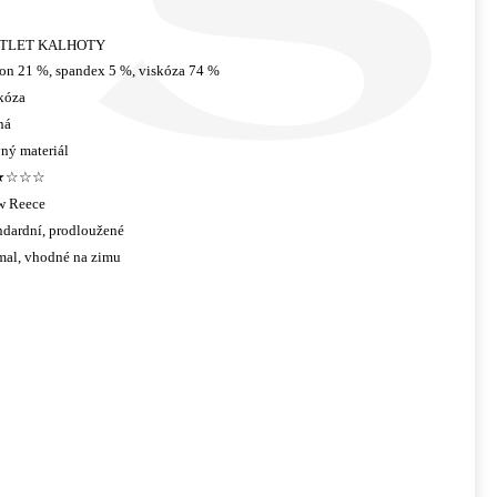
TLET KALHOTY
on 21 %, spandex 5 %, viskóza 74 %
kóza
ná
ný materiál
★☆☆☆
w Reece
ndardní, prodloužené
mal, vhodné na zimu