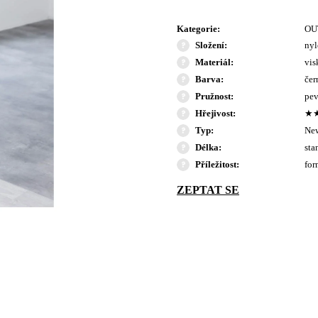
Kategorie
:
OU
Složení
:
nyl
Materiál
:
vis
Barva
:
čer
Pružnost
:
pev
Hřejivost
:
★
Typ
:
Ne
Délka
:
sta
Příležitost
:
for