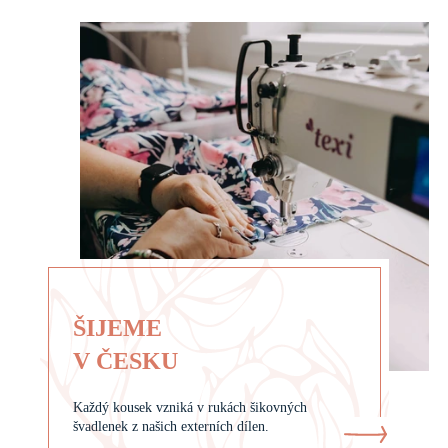
ŠIJEME
V ČESKU
Každý kousek vzniká v rukách šikovných
švadlenek z našich externích dílen.