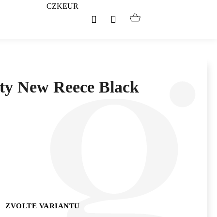
CZK
EUR
Hledat
Přihlášení
Nákupní
košík
oty New Reece Black
ZVOLTE VARIANTU