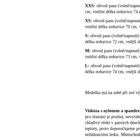
XXS:
obvod pasu (volně/napnu
cm, vnitřní délka nohavice 74 
XS:
obvod pasu (volně/napnuté
vnitřní délka nohavice 70 cm, 
S:
obvod pasu (volně/napnuté) 
délka nohavice 72 cm, vnější 
M:
obvod pasu (volně/napnuté
vnitřní délka nohavice 73 cm, 
L:
obvod pasu (volně/napnuté) 
délka nohavice 74 cm, vnější 
Modelka má na sobě při své vý
Viskóza s nylonem a spande
pro elastan) je pružná, nevyta
chladivý efekt v parných dnech,
teploty, proto doporučujeme pr
nežádoucímu lesku. Mimochodem