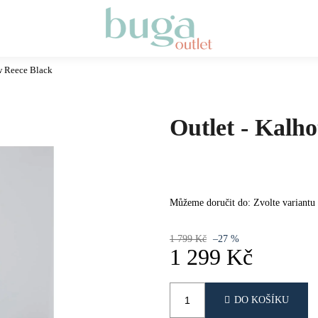
w Reece Black
Co potřebujete najít?
Outlet - Kalh
HLEDAT
DOPORUČUJEME
Můžeme doručit do:
Zvolte variantu
1 799 Kč
–27 %
1 299 Kč
Měrná
cena:
DO KOŠÍKU