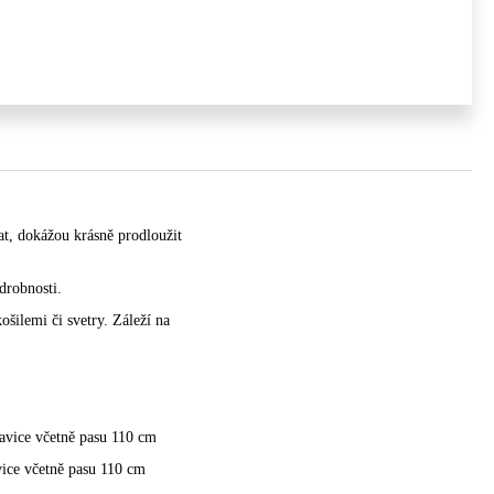
at, dokážou krásně prodloužit
drobnosti.
ošilemi či svetry. Záleží na
avice včetně pasu 110 cm
vice včetně pasu 110 cm