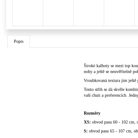
Popis
Široké kalhoty se mezi top kou
nohy a ještě se neuvěřitelně po
Vroubkovaná textura jim ještě 
Tento střih se dá skvěle kombin
vaší chuti a preferencích. Jed
Rozměry
XS:
obvod pasu 60 - 102 cm, o
S:
obvod pasu 65 - 107 cm, obv