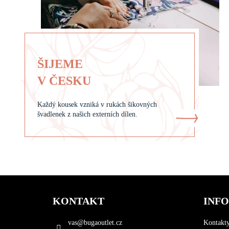
ŠIJEME
V ČESKU
Každý kousek vzniká v rukách šikovných
švadlenek z našich externích dílen.
Z
á
KONTAKT
INF
p
a
vas
@
bugaoutlet.cz
Kontakt