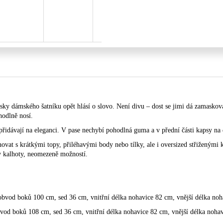
sky dámského šatníku opět hlásí o slovo. Není divu – dost se jimi dá zamaskov
hodlně nosí.
přidávají na eleganci. V pase nechybí pohodlná guma a v přední části kapsy na 
ovat s krátkými topy, přiléhavými body nebo tílky, ale i oversized střiženými k
ny kalhoty, neomezeně možností.
bvod boků 100 cm, sed 36 cm, vnitřní délka nohavice 82 cm, vnější délka noh
od boků 108 cm, sed 36 cm, vnitřní délka nohavice 82 cm, vnější délka noha