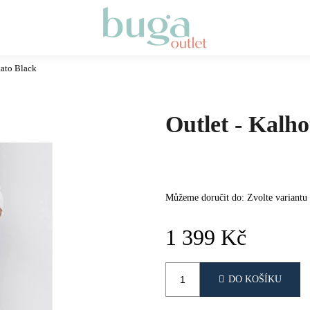
kato Black
Co potřebujete najít?
Outlet - Kalh
HLEDAT
DOPORUČUJEME
Můžeme doručit do:
Zvolte variantu
1 399 Kč
Měrná
cena:
DO KOŠÍKU