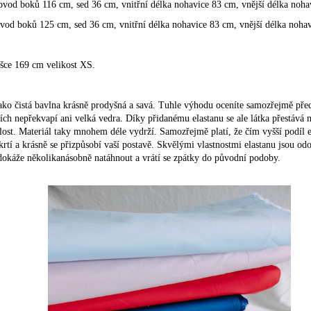
bvod boků 116 cm, sed 36 cm, vnitřní délka nohavice 83 cm, vnější délka noha
od boků 125 cm, sed 36 cm, vnitřní délka nohavice 83 cm, vnější délka noha
šce 169 cm velikost XS.
 jako čistá bavlna krásně prodyšná a savá. Tuhle výhodu oceníte samozřejmě pře
ích nepřekvapí ani velká vedra. Díky přidanému elastanu se ale látka přestává 
lost. Materiál taky mnohem déle vydrží. Samozřejmě platí, že čím vyšší podíl el
rtí a krásně se přizpůsobí vaší postavě. Skvělými vlastnostmi elastanu jsou od
se dokáže několikanásobně natáhnout a vrátí se zpátky do původní podoby.