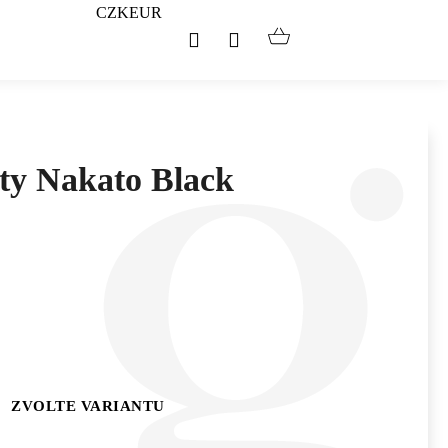
CZK
EUR
Hledat
Přihlášení
Nákupní
košík
oty Nakato Black
ZVOLTE VARIANTU