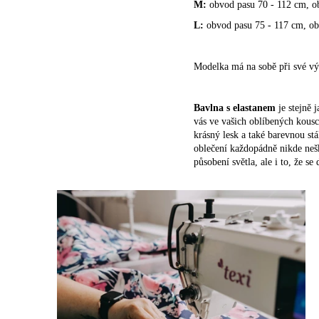
M:
obvod pasu 70 - 112 cm, o
L:
obvod pasu 75 - 117 cm, obv
Modelka má na sobě při své vý
Bavlna s elastanem
je stejně
vás ve vašich oblíbených kousc
krásný lesk a také barevnou stá
oblečení každopádně nikde nešk
působení světla, ale i to, že 