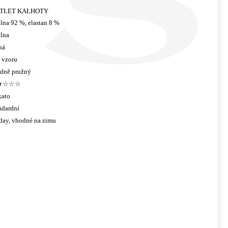
TLET KALHOTY
lna 92 %, elastan 8 %
lna
ná
 vzoru
edně pružný
★☆☆☆
kato
ndardní
 day, vhodné na zimu