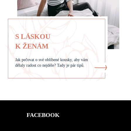
S LÁSKOU
K ŽENÁM
Jak pečovat o své oblíbené kousky, aby vám
dělaly radost co nejdéle? Tady je pár tipů.
FACEBOOK