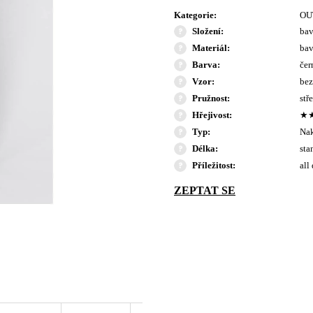
Kategorie
:
OU
Složení
:
bav
Materiál
:
bav
Barva
:
čer
Vzor
:
bez
Pružnost
:
stř
Hřejivost
:
★
Typ
:
Na
Délka
:
sta
Příležitost
:
all