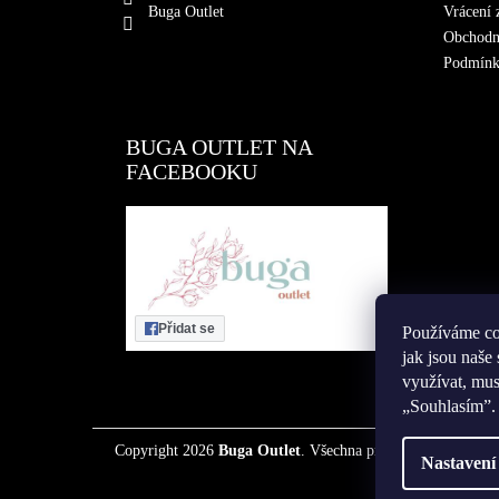
t
Buga Outlet
Vrácení 
í
Obchodn
Podmínky
BUGA OUTLET NA
FACEBOOKU
Přidat se
Používáme coo
jak jsou naš
využívat, mus
„Souhlasím”.
Copyright 2026
Buga Outlet
. Všechna práva vyhrazena.
Nastavení