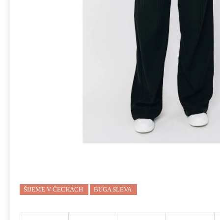
ŠIJEME V ČECHÁCH
BUGA SLEVA