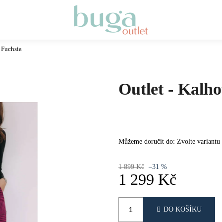
 Fuchsia
Co potřebujete najít?
Outlet - Kalh
HLEDAT
DOPORUČUJEME
Můžeme doručit do:
Zvolte variantu
1 899 Kč
–31 %
1 299 Kč
Měrná
cena:
DO KOŠÍKU