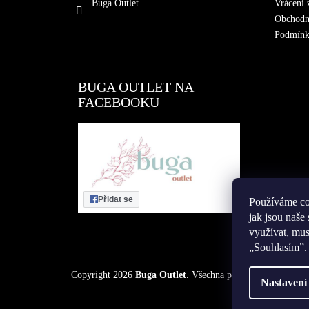
t
Buga Outlet
Vrácení 
í
Obchodn
Podmínky
BUGA OUTLET NA
FACEBOOKU
Přidat se
Používáme coo
jak jsou naš
využívat, mus
„Souhlasím”.
Copyright 2026
Buga Outlet
. Všechna práva vyhrazena.
Nastavení