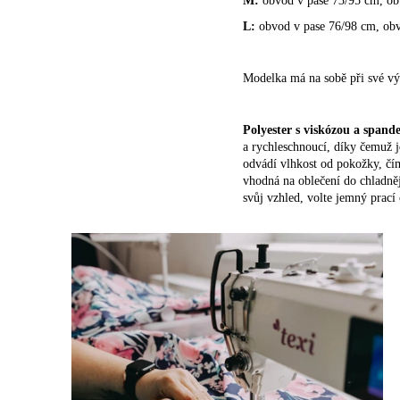
M:
obvod v pase 73/95 cm, ob
L:
obvod v pase 76/98 cm, obvo
Modelka má na sobě při své vý
Polyester s viskózou a span
a rychleschnoucí, díky čemuž 
odvádí vlhkost od pokožky, čí
vhodná na oblečení do chladněj
svůj vzhled, volte jemný prací 