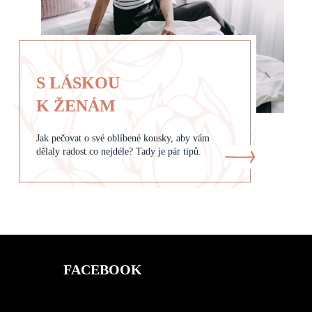
S LÁSKOU
K ŽENÁM
Jak pečovat o své oblíbené kousky, aby vám
dělaly radost co nejdéle? Tady je pár tipů.
FACEBOOK