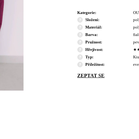
Kategorie
:
OU
Složení
:
pol
Materiál
:
pol
Barva
:
fia
Pružnost
:
pev
Hřejivost
:
★
Typ
:
Ki
Příležitost
:
eve