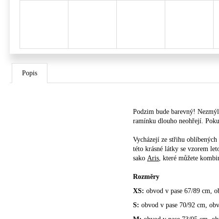
Popis
Podzim bude barevný! Nezmýlili
ramínku dlouho neohřejí. Poku
Vycházejí ze střihu oblíbených
této krásné látky se vzorem let
sako
Aris
, které můžete kombin
Rozměry
XS:
obvod v pase 67/89 cm, ob
S:
obvod v pase 70/92 cm, obvo