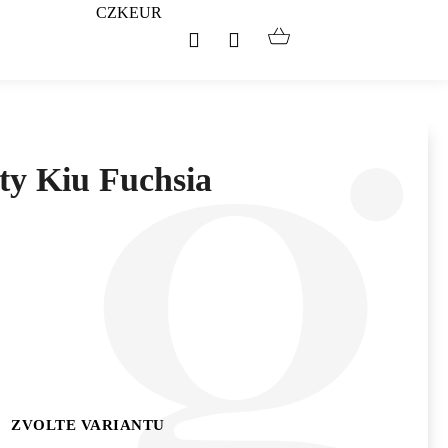
CZK
EUR
Hledat
Přihlášení
Nákupní
košík
oty Kiu Fuchsia
ZVOLTE VARIANTU