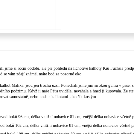
 jsme si roční období, ale při pohledu na lichotivé kalhoty Kiu Fuchsia předp
d se vám zdají známé, máte bod za pozorné oko.
 kalhot Malika, jsou jen trochu užší. Ponechali jsme jim širokou gumu v pase, š
ošního podzimu. Když ji naše Péťa uviděla, neváhala a hned ji kupovala. Ze stej
ovat samostatně, nebo nosit s kalhotami jako šik kostým.
vod boků 96 cm, délka vnitřní nohavice 81 cm, vnější délka nohavice včetně 
d boků 102 cm, délka vnitřní nohavice 81 cm, vnější délka nohavice včetně 