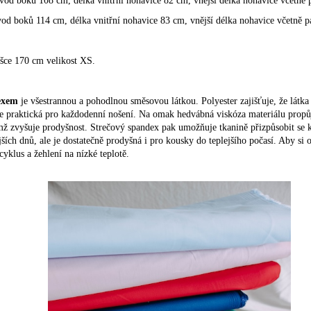
vod boků 108 cm, délka vnitřní nohavice 82 cm, vnější délka nohavice včetně 
d boků 114 cm, délka vnitřní nohavice 83 cm, vnější délka nohavice včetně 
šce 170 cm velikost XS.
dexem
je všestrannou a pohodlnou směsovou látkou. Polyester zajišťuje, že látka
je praktická pro každodenní nošení. Na omak hedvábná viskóza materiálu propů
mž zvyšuje prodyšnost. Strečový spandex pak umožňuje tkanině přizpůsobit se k
ších dnů, ale je dostatečně prodyšná i pro kousky do teplejšího počasí. Aby si 
cyklus a žehlení na nízké teplotě.