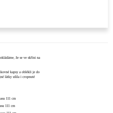
okládáme, že se ve skříni na
ikovné kapsy a oblékli je do
né látky ušila i cropnuté
pasu 111 cm
pasu 111 cm