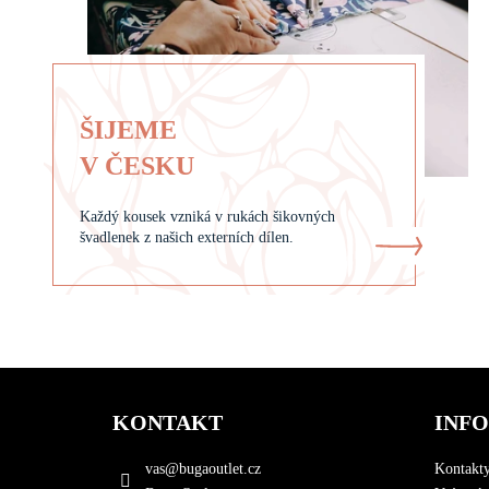
ŠIJEME
V ČESKU
Každý kousek vzniká v rukách šikovných
švadlenek z našich externích dílen.
Z
á
KONTAKT
INF
p
a
vas
@
bugaoutlet.cz
Kontakt