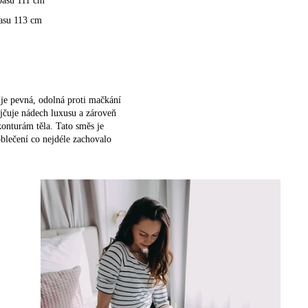
pasu 111 cm
pasu 113 cm
 je pevná, odolná proti mačkání
jčuje nádech luxusu a zároveň
onturám těla. Tato směs je
oblečení co nejdéle zachovalo