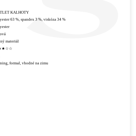
TLET KALHOTY
yester 63 %, spandex 3 %, viskóza 34 %
yester
lová
ný materiál
★★☆☆
u
ning, formal, vhodné na zimu