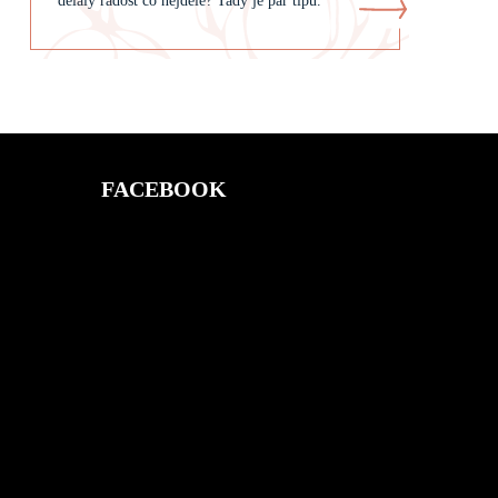
dělaly radost co nejdéle? Tady je pár tipů.
FACEBOOK