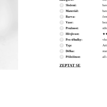
Složení
:
bav
Materiál
:
bav
Barva
:
čer
Vzor
:
bez
Pružnost
:
stř
Hřejivost
:
★
Pro těhulky
:
vho
Typ
:
Ari
Délka
:
sta
Příležitost
:
all