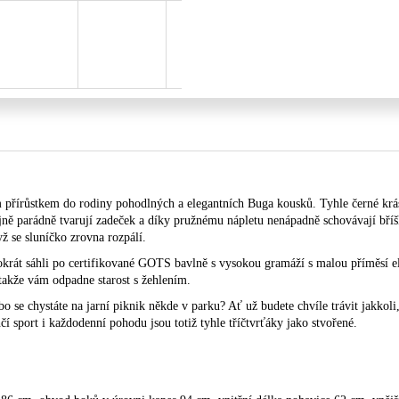
m přírůstkem do rodiny pohodlných a elegantních Buga kousků. Tyhle černé krá
ě parádně tvarují zadeček a díky pružnému nápletu nenápadně schovávají bříško
yž se sluníčko zrovna rozpálí.
okrát sáhli po certifikované GOTS bavlně s vysokou gramáží s malou příměsí el
 takže vám odpadne starost s žehlením.
bo se chystáte na jarní piknik někde v parku? Ať už budete chvíle trávit jakkol
čí sport i každodenní pohodu jsou totiž tyhle tříčtvrťáky jako stvořené.