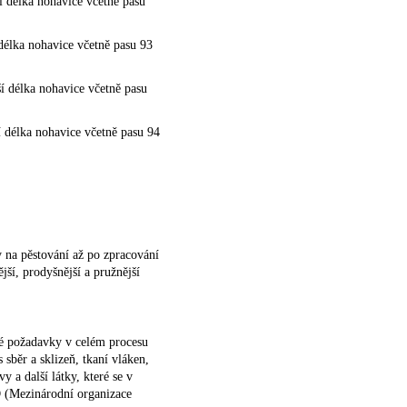
í délka nohavice včetně pasu
délka nohavice včetně pasu 93
í délka nohavice včetně pasu
 délka nohavice včetně pasu 94
y na pěstování až po zpracování
jší, prodyšnější a pružnější
cké požadavky v celém procesu
sběr a sklizeň, tkaní vláken,
y a další látky, které se v
O (Mezinárodní organizace