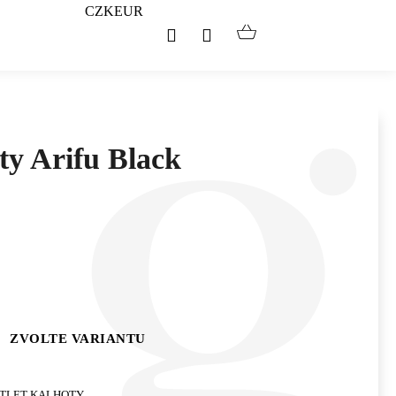
CZK
EUR
Hledat
Přihlášení
Nákupní
košík
ty Arifu Black
ZVOLTE VARIANTU
TLET KALHOTY