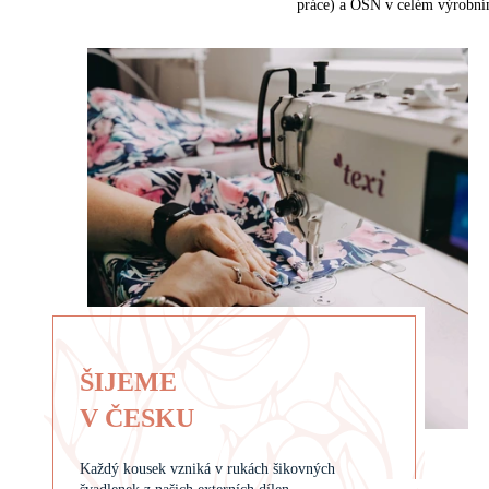
práce) a OSN v celém výrobn
ŠIJEME
V ČESKU
Každý kousek vzniká v rukách šikovných