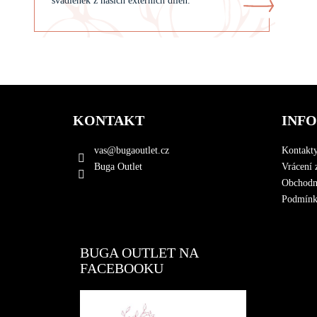
švadlenek z našich externích dílen.
Z
á
KONTAKT
INF
p
a
vas
@
bugaoutlet.cz
Kontakt
t
Buga Outlet
Vrácení 
í
Obchodn
Podmínky
BUGA OUTLET NA
FACEBOOKU