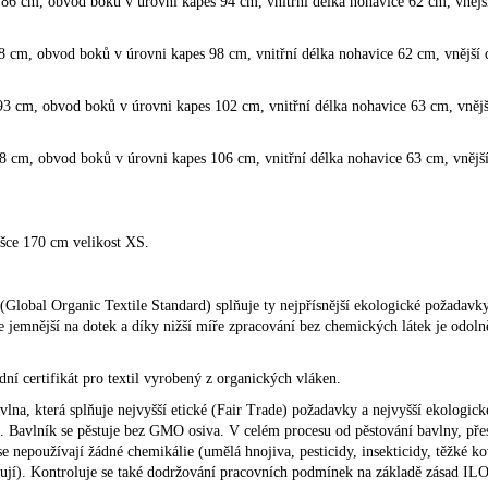
 86 cm, obvod boků v úrovni kapes 94 cm, vnitřní délka nohavice 62 cm, vnějš
8 cm, obvod boků v úrovni kapes 98 cm, vnitřní délka nohavice 62 cm, vnější 
93 cm, obvod boků v úrovni kapes 102 cm, vnitřní délka nohavice 63 cm, vnějš
8 cm, obvod boků v úrovni kapes 106 cm, vnitřní délka nohavice 63 cm, vnější
šce 170 cm velikost XS.
(Global Organic Textile Standard) splňuje ty nejpřísnější ekologické požadavk
je jemnější na dotek a díky nižší míře zpracování bez chemických látek je odolně
ní certifikát pro textil vyrobený z organických vláken.
avlna, která splňuje nejvyšší etické (Fair Trade) požadavky a nejvyšší ekologi
. Bavlník se pěstuje bez GMO osiva. V celém procesu od pěstování bavlny, přes 
se nepoužívají žádné chemikálie (umělá hnojiva, pesticidy, insekticidy, těžké kov
ují). Kontroluje se také dodržování pracovních podmínek na základě zásad IL