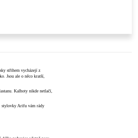
sky střihem vycházejí z
. Jsou ale o něco kratší,
astanu. Kalhoty nikde netlačí,
i, stylovky Arifu vám rády