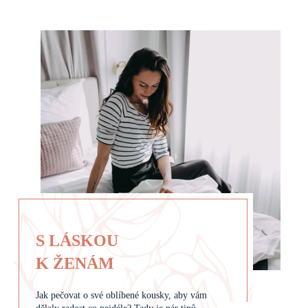
S LÁSKOU
K ŽENÁM
Jak pečovat o své oblíbené kousky, aby vám