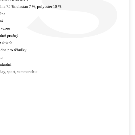
lna 75 %, elastan 7 %, polyester 18 %
lna
ná
 vzoru
edně pružný
★☆☆☆
dné pro těhulky
fu
ndardní
 day, sport, summer chic