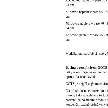
XS:
obvod nápletu v pase 63 -
93 cm
S:
obvod nápletu v pase 65 - 8
cm
M:
obvod nápletu v pase 70 - 
94 cm
L:
obvod nápletu v pase 75 - 9
cm
Modelka má na sobě při své vý
Bavlna s certifikátem GOTS
látky a šití. Organická bavlna 
oproti klasické bavlně.
GOTS je nejpřísnější mezinárod
Certifikát dostane pouze bio b
výroby i dodavatelském řetězci
barvení, až po finální produkt 
konvenční bavlně běžně vyskyt