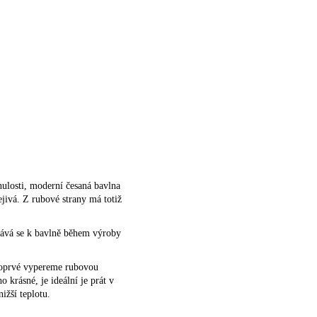
nulosti, moderní česaná bavlna
ejivá. Z rubové strany má totiž
idává se k bavlně během výroby
 poprvé vypereme rubovou
 krásné, je ideální je prát v
ižší teplotu.