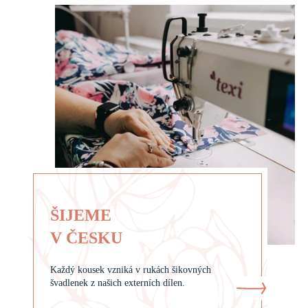
ŠIJEME
V ČESKU
Každý kousek vzniká v rukách šikovných
švadlenek z našich externích dílen.