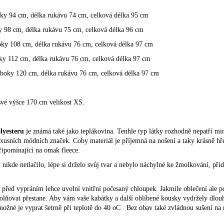
ky 94 cm, délka rukávu 74 cm, celková délka 95 cm
y 98 cm, délka rukávu 75 cm, celková délka 96 cm
oky 108 cm, délka rukávu 76 cm, celková délka 97 cm
ky 112 cm, délka rukávu 76 cm, celková délka 97 cm
 boky 120 cm, délka rukávu 76 cm, celková délka 97 cm
vé výšce 170 cm velikost XS.
lyesteru
je známá také jako teplákovina. Tenhle typ látky rozhodně nepatří mi
 luxusních módních značek. Coby materiál je příjemná na nošení a taky krásně hř
připomínající na omak fleece.
 nikde netlačilo, lépe si drželo svůj tvar a nebylo náchylné ke žmolkování, př
ky před vypráním lehce uvolní vnitřní počesaný chloupek. Jakmile oblečení ale
olňovat přestane. Aby vám vaše kabátky a další oblíbené kousky vydržely dlouho
možné je vyprat šetrně při teplotě do 40 oC . Bez obav také zvládnou sušení na n