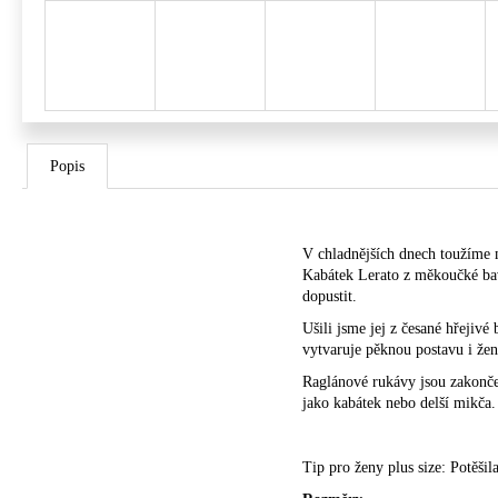
Popis
V chladnějších dnech toužíme m
Kabátek Lerato z měkoučké bav
dopustit.
Ušili jsme jej z česané hřejiv
vytvaruje pěknou postavu i že
Raglánové rukávy jsou zakonče
jako kabátek nebo delší mikča.
Tip pro ženy plus size: Potěšil