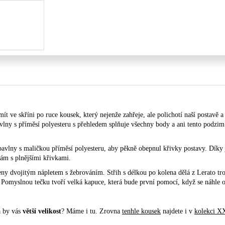
ít ve skříni po ruce kousek, který nejenže zahřeje, ale polichotí naší postavě 
lny s příměsí polyesteru s přehledem splňuje všechny body a ani tento podzi
é bavlny s maličkou příměsí polyesteru, aby pěkně obepnul křivky postavy. Dík
nám s plnějšími křivkami.
ny dvojitým nápletem s žebrováním. Střih s délkou po kolena dělá z Lerato tr
 Pomyslnou tečku tvoří velká kapuce, která bude první pomocí, když se náhle o
a by vás
větší velikost
? Máme i tu. Zrovna
tenhle kousek
najdete i
v
kolekci X