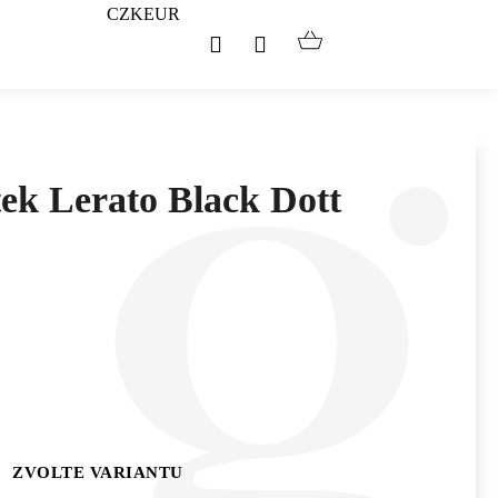
CZK
EUR
Hledat
Přihlášení
Nákupní
košík
tek Lerato Black Dott
ZVOLTE VARIANTU