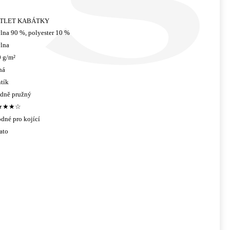
TLET KABÁTKY
lna 90 %, polyester 10 %
lna
 g/m²
ná
tík
edně pružný
★★★☆
dné pro kojící
ato