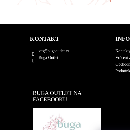
Z
á
KONTAKT
INF
p
a
vas
@
bugaoutlet.cz
Kontakt
t
Buga Outlet
Vrácení 
í
Obchodn
Podmínky
BUGA OUTLET NA
FACEBOOKU