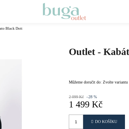
rato Black Dott
Co potřebujete najít?
Outlet - Kabá
HLEDAT
DOPORUČUJEME
Můžeme doručit do:
Zvolte variantu
2 099 Kč
–28 %
1 499 Kč
Měrná
cena:
DO KOŠÍKU