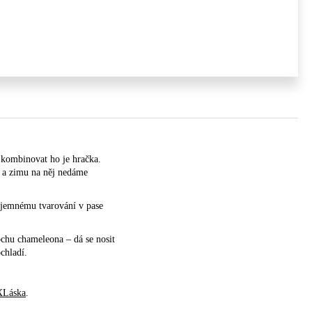
a kombinovat ho je hračka.
m a zimu na něj nedáme
y jemnému tvarování v pase
ochu chameleona – dá se nosit
chladí.
XLáska
.