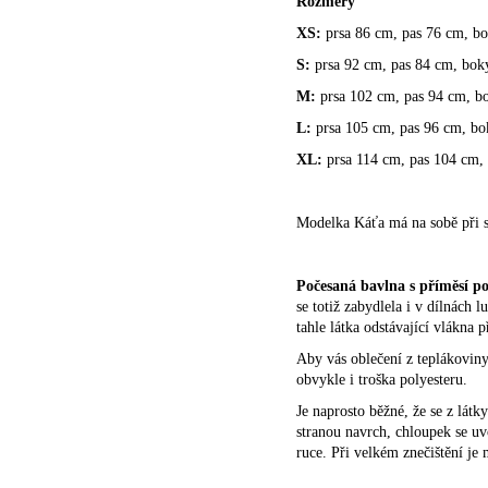
Rozměry
XS:
prsa 86 cm, pas 76 cm, bo
S:
prsa 92 cm, pas 84 cm, bok
M:
prsa 102 cm, pas 94 cm, b
L:
prsa 105 cm, pas 96 cm, bo
XL:
prsa 114 cm, pas 104 cm,
Modelka Káťa má na sobě při s
Počesaná bavlna s příměsí po
se totiž zabydlela i v dílnách
tahle látka odstávající vlákna 
Aby vás oblečení z teplákoviny
obvykle i troška polyesteru.
Je naprosto běžné, že se z lát
stranou navrch, chloupek se uv
ruce. Při velkém znečištění je 