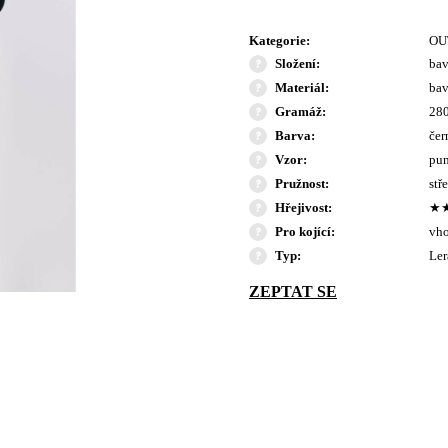
Kategorie
:
OU
Složení
:
bav
Materiál
:
bav
Gramáž
:
280
Barva
:
čer
Vzor
:
pun
Pružnost
:
stř
Hřejivost
:
★
Pro kojící
:
vho
Typ
:
Ler