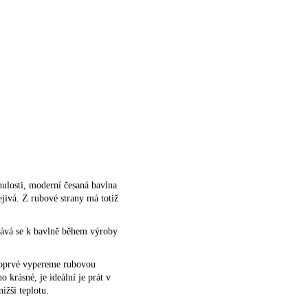
nulosti, moderní česaná bavlna
ejivá. Z rubové strany má totiž
idává se k bavlně během výroby
 poprvé vypereme rubovou
 krásné, je ideální je prát v
ižší teplotu.