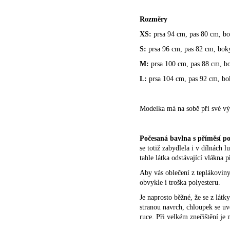
Rozměry
XS:
prsa 94 cm, pas 80 cm, b
S:
prsa 96 cm, pas 82 cm, bok
M:
prsa 100 cm, pas 88 cm, b
L:
prsa 104 cm, pas 92 cm, bo
Modelka má na sobě při své vý
Počesaná bavlna s příměsí po
se totiž zabydlela i v dílnách
tahle látka odstávající vlákna 
Aby vás oblečení z teplákoviny
obvykle i troška polyesteru.
Je naprosto běžné, že se z lát
stranou navrch, chloupek se uv
ruce. Při velkém znečištění je 