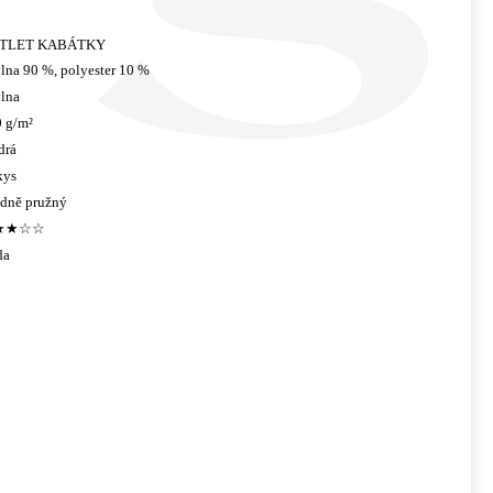
TLET KABÁTKY
lna 90 %, polyester 10 %
lna
 g/m²
drá
kys
edně pružný
★★☆☆
da