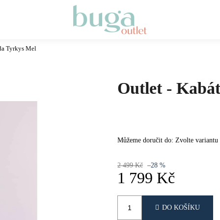
da Tyrkys Mel
Co potřebujete najít?
Outlet - Kabá
HLEDAT
DOPORUČUJEME
Můžeme doručit do:
Zvolte variantu
2 499 Kč
–28 %
1 799 Kč
Měrná
cena:
DO KOŠÍKU