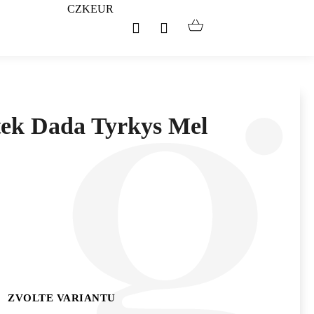
CZK
EUR
Hledat
Přihlášení
Nákupní
košík
tek Dada Tyrkys Mel
ZVOLTE VARIANTU