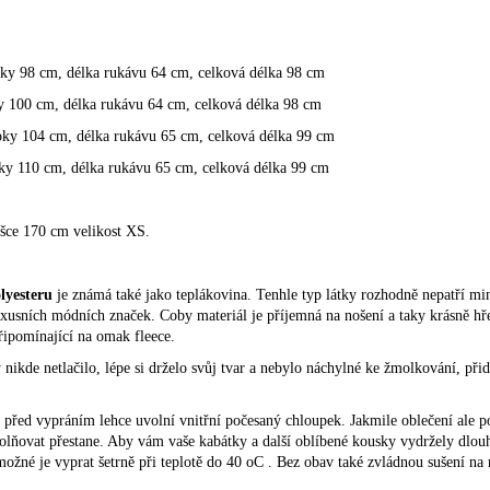
oky 98 cm, délka rukávu 64 cm, celková délka 98 cm
y 100 cm, délka rukávu 64 cm, celková délka 98 cm
oky 104 cm, délka rukávu 65 cm, celková délka 99 cm
ky 110 cm, délka rukávu 65 cm, celková délka 99 cm
šce 170 cm velikost XS.
lyesteru
je známá také jako teplákovina. Tenhle typ látky rozhodně nepatří mi
 luxusních módních značek. Coby materiál je příjemná na nošení a taky krásně hř
připomínající na omak fleece.
 nikde netlačilo, lépe si drželo svůj tvar a nebylo náchylné ke žmolkování, př
ky před vypráním lehce uvolní vnitřní počesaný chloupek. Jakmile oblečení ale
olňovat přestane. Aby vám vaše kabátky a další oblíbené kousky vydržely dlouho
možné je vyprat šetrně při teplotě do 40 oC . Bez obav také zvládnou sušení na n