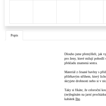
Popis
Dlouho jsme přemýšleli, jak vy
pro ženy, které milují pohodlí
překladu znamená sestra.
Materiál z česané bavlny s pří
přiléhavým střihem, který lich
skryjete drobnosti nebo si v n
Taky si říkáte, že celoroční ko
(ne)legínám na jarní procházku,
kabátek
Ibo
.