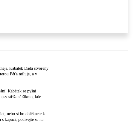
ntněji. Kabátek Dada stvořený
terou Péťa miluje, a v
ání. Kabátek se pyšní
apsy střižené šikmo, kde
let, nebo si ho obléknete k
h s kapucí, podívejte se na