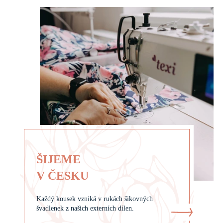
ŠIJEME
V ČESKU
Každý kousek vzniká v rukách šikovných
švadlenek z našich externích dílen.