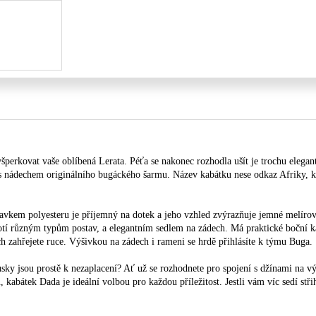
šperkovat vaše oblíbená Lerata. Péťa se nakonec rozhodla ušít je trochu elega
 s nádechem originálního bugáckého šarmu. Název kabátku nese odkaz Afriky, k
davkem polyesteru je příjemný na dotek a jeho vzhled zvýrazňuje jemné melírov
otí různým typům postav, a elegantním sedlem na zádech. Má praktické boční k
ich zahřejete ruce. Výšivkou na zádech i rameni se hrdě přihlásíte k týmu Buga.
usky jsou prostě k nezaplacení? Ať už se rozhodnete pro spojení s džínami na vý
 kabátek Dada je ideální volbou pro každou příležitost. Jestli vám víc sedí stři