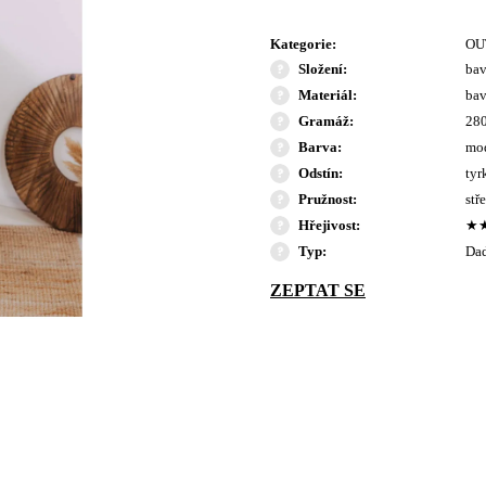
Kategorie
:
OU
Složení
:
bav
Materiál
:
bav
Gramáž
:
280
Barva
:
mo
Odstín
:
tyr
Pružnost
:
stř
Hřejivost
:
★
Typ
:
Da