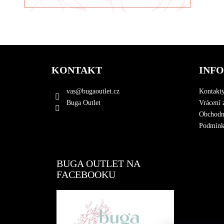
Z
á
KONTAKT
INF
p
a
vas
@
bugaoutlet.cz
Kontakt
t
Buga Outlet
Vrácení 
í
Obchodn
Podmínky
BUGA OUTLET NA
FACEBOOKU